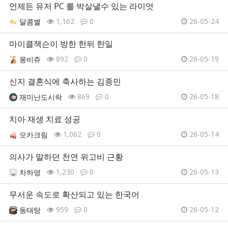
언제든 유저 PC 를 박살낼수 있는 라이엇
1,162
0
26-05-24
달콤별
마이클잭슨이 방한 한뒤 한일
892
0
26-05-19
몽비쥬
신지 결혼식에 축사하는 김종민
869
0
26-05-18
재미난도시락
치아 재생 치료 성공
1,062
0
26-05-14
모카크림
의사가 말하던 천연 위고비 근황
1,230
0
26-05-13
차하영
무서운 속도로 확산되고 있는 한국어
959
0
26-05-12
동태탕