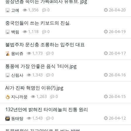
중장년층 속이는 가짜ai의사 유튜브. jpg
1,356
0
26-04-20
고예
중국인들이 쓰는 키보드의 진실.
1,118
0
26-04-19
백림
불법주차 문신충 조롱하는 입주민 대표
1,173
0
26-04-17
몽비쥬
통풍에 가장 안좋은 음식 1티어.jpg
1,343
0
26-04-16
신림사
AI가 진짜 혁명인 이유(?).jpg
1,263
0
26-04-15
지니까꿍
132년만에 밝혀진 타이레놀의 진통 원리
1,543
0
26-04-12
동태탕