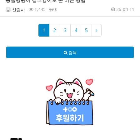
동물병원이 길고양이로 돈 버는 방법
1,445
0
26-04-11
신림사
1
2
3
4
5
검색