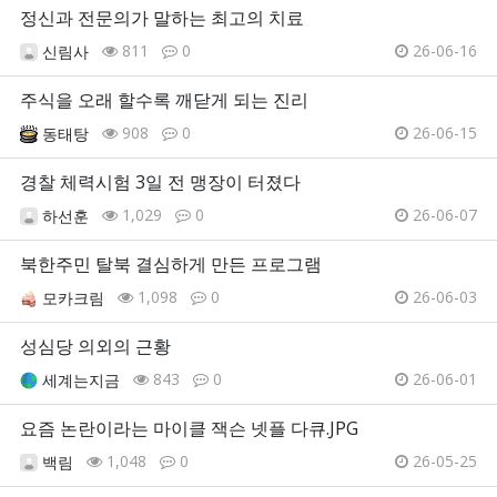
정신과 전문의가 말하는 최고의 치료
811
0
26-06-16
신림사
주식을 오래 할수록 깨닫게 되는 진리
908
0
26-06-15
동태탕
경찰 체력시험 3일 전 맹장이 터졌다
1,029
0
26-06-07
하선훈
북한주민 탈북 결심하게 만든 프로그램
1,098
0
26-06-03
모카크림
성심당 의외의 근황
843
0
26-06-01
세계는지금
요즘 논란이라는 마이클 잭슨 넷플 다큐.JPG
1,048
0
26-05-25
백림