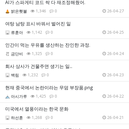
AI가 스파게티 코드 싹 다 재조정해줬어.
1,346
0
26-04-27
밝은횃불
여탕 남탕 표시 바꿔서 벌어진 일
1,142
0
26-04-25
류훈아
인간이 먹는 우유를 생산하는 잔인한 과정.
1,325
0
26-04-24
금단비
회사 상사가 건물주면 생기는 일...
1,232
0
26-04-23
백림
현재 중국에서 논란이라는 무덤 부장품.png
1,425
0
26-04-22
아시가루
미국에서 열풍이라는 한국 문화
1,268
0
26-04-21
하선훈