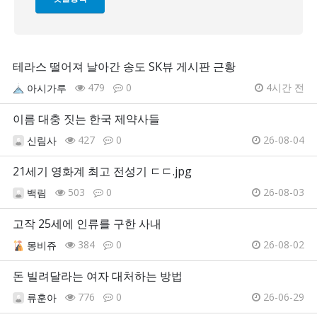
테라스 떨어져 날아간 송도 SK뷰 게시판 근황
479
0
4시간 전
아시가루
이름 대충 짓는 한국 제약사들
427
0
26-08-04
신림사
21세기 영화계 최고 전성기 ㄷㄷ.jpg
503
0
26-08-03
백림
고작 25세에 인류를 구한 사내
384
0
26-08-02
몽비쥬
돈 빌려달라는 여자 대처하는 방법
776
0
26-06-29
류훈아