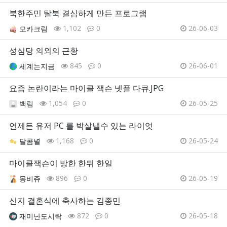
북한주민 탈북 결심하게 만든 프로그램
1,102
0
26-06-03
모카크림
성심당 의외의 근황
845
0
26-06-01
세계는지금
요즘 논란이라는 마이클 잭슨 넷플 다큐.JPG
1,054
0
26-05-25
백림
언제든 유저 PC 를 박살낼수 있는 라이엇
1,168
0
26-05-24
달콤별
마이클잭슨이 방한 한뒤 한일
896
0
26-05-19
몽비쥬
신지 결혼식에 축사하는 김종민
872
0
26-05-18
재미난도시락