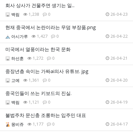
회사 상사가 건물주면 생기는 일...
1,238
0
26-04-23
백림
현재 중국에서 논란이라는 무덤 부장품.png
1,427
0
26-04-22
아시가루
미국에서 열풍이라는 한국 문화
1,272
0
26-04-21
하선훈
중장년층 속이는 가짜ai의사 유튜브. jpg
1,361
0
26-04-20
고예
중국인들이 쓰는 키보드의 진실.
1,121
0
26-04-19
백림
불법주차 문신충 조롱하는 입주민 대표
1,177
0
26-04-17
몽비쥬