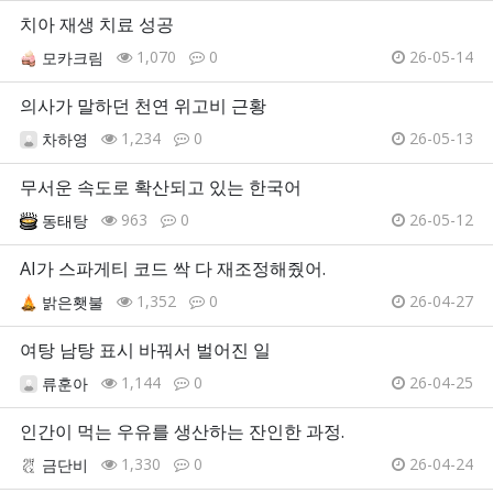
치아 재생 치료 성공
1,070
0
26-05-14
모카크림
의사가 말하던 천연 위고비 근황
1,234
0
26-05-13
차하영
무서운 속도로 확산되고 있는 한국어
963
0
26-05-12
동태탕
AI가 스파게티 코드 싹 다 재조정해줬어.
1,352
0
26-04-27
밝은횃불
여탕 남탕 표시 바꿔서 벌어진 일
1,144
0
26-04-25
류훈아
인간이 먹는 우유를 생산하는 잔인한 과정.
1,330
0
26-04-24
금단비