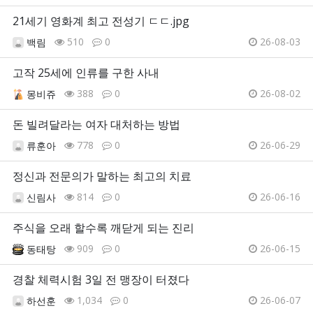
21세기 영화계 최고 전성기 ㄷㄷ.jpg
510
0
26-08-03
백림
고작 25세에 인류를 구한 사내
388
0
26-08-02
몽비쥬
돈 빌려달라는 여자 대처하는 방법
778
0
26-06-29
류훈아
정신과 전문의가 말하는 최고의 치료
814
0
26-06-16
신림사
주식을 오래 할수록 깨닫게 되는 진리
909
0
26-06-15
동태탕
경찰 체력시험 3일 전 맹장이 터졌다
1,034
0
26-06-07
하선훈