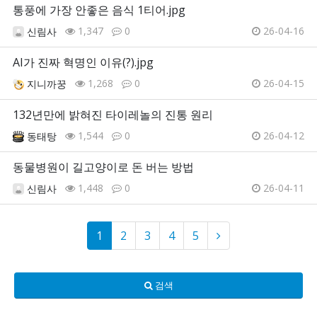
통풍에 가장 안좋은 음식 1티어.jpg
1,347
0
26-04-16
신림사
AI가 진짜 혁명인 이유(?).jpg
1,268
0
26-04-15
지니까꿍
132년만에 밝혀진 타이레놀의 진통 원리
1,544
0
26-04-12
동태탕
동물병원이 길고양이로 돈 버는 방법
1,448
0
26-04-11
신림사
1
2
3
4
5
검색