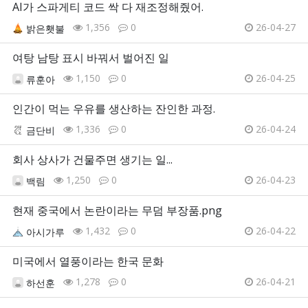
AI가 스파게티 코드 싹 다 재조정해줬어.
1,356
0
26-04-27
밝은횃불
여탕 남탕 표시 바꿔서 벌어진 일
1,150
0
26-04-25
류훈아
인간이 먹는 우유를 생산하는 잔인한 과정.
1,336
0
26-04-24
금단비
회사 상사가 건물주면 생기는 일...
1,250
0
26-04-23
백림
현재 중국에서 논란이라는 무덤 부장품.png
1,432
0
26-04-22
아시가루
미국에서 열풍이라는 한국 문화
1,278
0
26-04-21
하선훈