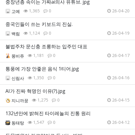
중장년층 속이는 가짜ai의사 유튜브. jpg
1,365
0
26-04-20
고예
중국인들이 쓰는 키보드의 진실.
1,124
0
26-04-19
백림
불법주차 문신충 조롱하는 입주민 대표
1,181
0
26-04-17
몽비쥬
통풍에 가장 안좋은 음식 1티어.jpg
1,350
0
26-04-16
신림사
AI가 진짜 혁명인 이유(?).jpg
1,275
0
26-04-15
지니까꿍
132년만에 밝혀진 타이레놀의 진통 원리
1,547
0
26-04-12
동태탕