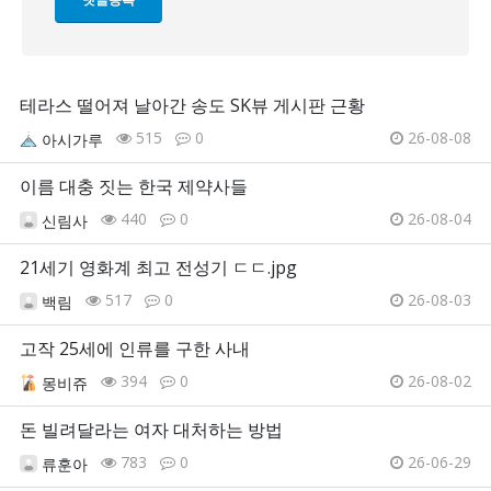
테라스 떨어져 날아간 송도 SK뷰 게시판 근황
515
0
26-08-08
아시가루
이름 대충 짓는 한국 제약사들
440
0
26-08-04
신림사
21세기 영화계 최고 전성기 ㄷㄷ.jpg
517
0
26-08-03
백림
고작 25세에 인류를 구한 사내
394
0
26-08-02
몽비쥬
돈 빌려달라는 여자 대처하는 방법
783
0
26-06-29
류훈아