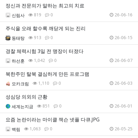
정신과 전문의가 말하는 최고의 치료
819
0
26-06-16
신림사
주식을 오래 할수록 깨닫게 되는 진리
913
0
26-06-15
동태탕
경찰 체력시험 3일 전 맹장이 터졌다
1,042
0
26-06-07
하선훈
북한주민 탈북 결심하게 만든 프로그램
1,110
0
26-06-03
모카크림
성심당 의외의 근황
851
0
26-06-01
세계는지금
요즘 논란이라는 마이클 잭슨 넷플 다큐.JPG
1,063
0
26-05-25
백림