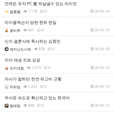
언제든 유저 PC 를 박살낼수 있는 라이엇
1,178
0
26-05-24
달콤별
마이클잭슨이 방한 한뒤 한일
901
0
26-05-19
몽비쥬
신지 결혼식에 축사하는 김종민
878
0
26-05-18
재미난도시락
치아 재생 치료 성공
1,074
0
26-05-14
모카크림
의사가 말하던 천연 위고비 근황
1,241
0
26-05-13
차하영
무서운 속도로 확산되고 있는 한국어
968
0
26-05-12
동태탕