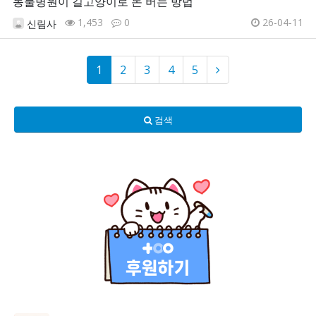
동물병원이 길고양이로 돈 버는 방법
1,453
0
26-04-11
신림사
1
2
3
4
5
검색