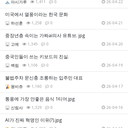
1,411
0
26-04-22
아시가루
미국에서 열풍이라는 한국 문화
1,258
0
26-04-21
하선훈
중장년층 속이는 가짜ai의사 유튜브. jpg
1,345
0
26-04-20
고예
중국인들이 쓰는 키보드의 진실.
1,106
0
26-04-19
백림
불법주차 문신충 조롱하는 입주민 대표
1,160
0
26-04-17
몽비쥬
통풍에 가장 안좋은 음식 1티어.jpg
1,329
0
26-04-16
신림사
AI가 진짜 혁명인 이유(?).jpg