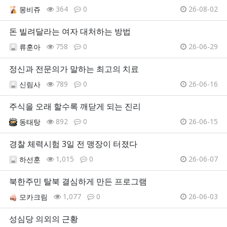
364
0
26-08-02
몽비쥬
돈 빌려달라는 여자 대처하는 방법
758
0
26-06-29
류훈아
정신과 전문의가 말하는 최고의 치료
789
0
26-06-16
신림사
주식을 오래 할수록 깨닫게 되는 진리
892
0
26-06-15
동태탕
경찰 체력시험 3일 전 맹장이 터졌다
1,015
0
26-06-07
하선훈
북한주민 탈북 결심하게 만든 프로그램
1,077
0
26-06-03
모카크림
성심당 의외의 근황