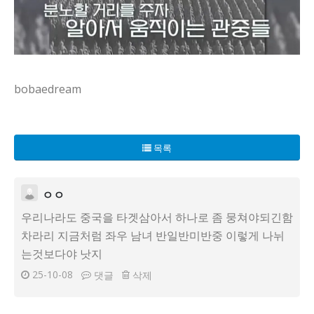
bobaedream
오늘도 카페 창문 너머로 흐르는 점심시간의 아무 말 소리 속에
그들이 말하는 포인트는 의외로 간단하지 않다. 히틀러가 항
목록
왜 우리가 그를 선택했는지에 대한 이유도 단번에 결론을 내리
전략의 구멍이 인물의 매력으로 포장되는 순간도 있다. 히틀러의
그의 이야기가 가볍게만 들리지 않는 이유는 메시지의 힘 때문
ㅇㅇ
우리의 일상으로 옮겨 생각해 보자. 직장 프로젝트가 막히고, 
우리나라도 중국을 타겟삼아서 하나로 좀 뭉쳐야되긴함
또한 이 다큐는 단정 대신 다층의 해석을 남긴다. 한쪽으로 
차라리 지금처럼 좌우 남녀 반일반미반중 이렇게 나뉘
결론을 내리기보단 다양한 가능성을 열어 두는 편이 더 설득력 
는것보다야 낫지
25-10-08
댓글
삭제