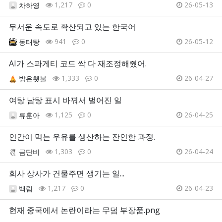
1,217
0
26-05-13
차하영
무서운 속도로 확산되고 있는 한국어
941
0
26-05-12
동태탕
AI가 스파게티 코드 싹 다 재조정해줬어.
1,333
0
26-04-27
밝은횃불
여탕 남탕 표시 바꿔서 벌어진 일
1,125
0
26-04-25
류훈아
인간이 먹는 우유를 생산하는 잔인한 과정.
1,303
0
26-04-24
금단비
회사 상사가 건물주면 생기는 일...
1,217
0
26-04-23
백림
현재 중국에서 논란이라는 무덤 부장품.png