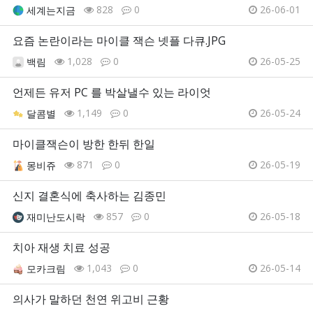
828
0
26-06-01
세계는지금
요즘 논란이라는 마이클 잭슨 넷플 다큐.JPG
1,028
0
26-05-25
백림
언제든 유저 PC 를 박살낼수 있는 라이엇
1,149
0
26-05-24
달콤별
마이클잭슨이 방한 한뒤 한일
871
0
26-05-19
몽비쥬
신지 결혼식에 축사하는 김종민
857
0
26-05-18
재미난도시락
치아 재생 치료 성공
1,043
0
26-05-14
모카크림
의사가 말하던 천연 위고비 근황