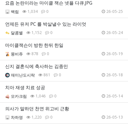
요즘 논란이라는 마이클 잭슨 넷플 다큐.JPG
1,034
0
26-05-25
백림
언제든 유저 PC 를 박살낼수 있는 라이엇
1,152
0
26-05-24
달콤별
마이클잭슨이 방한 한뒤 한일
878
0
26-05-19
몽비쥬
신지 결혼식에 축사하는 김종민
861
0
26-05-18
재미난도시락
치아 재생 치료 성공
1,046
0
26-05-14
모카크림
의사가 말하던 천연 위고비 근황
1,220
0
26-05-13
차하영