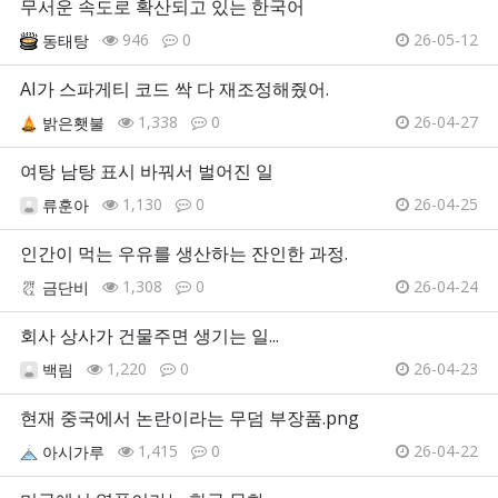
무서운 속도로 확산되고 있는 한국어
946
0
26-05-12
동태탕
AI가 스파게티 코드 싹 다 재조정해줬어.
1,338
0
26-04-27
밝은횃불
여탕 남탕 표시 바꿔서 벌어진 일
1,130
0
26-04-25
류훈아
인간이 먹는 우유를 생산하는 잔인한 과정.
1,308
0
26-04-24
금단비
회사 상사가 건물주면 생기는 일...
1,220
0
26-04-23
백림
현재 중국에서 논란이라는 무덤 부장품.png
1,415
0
26-04-22
아시가루