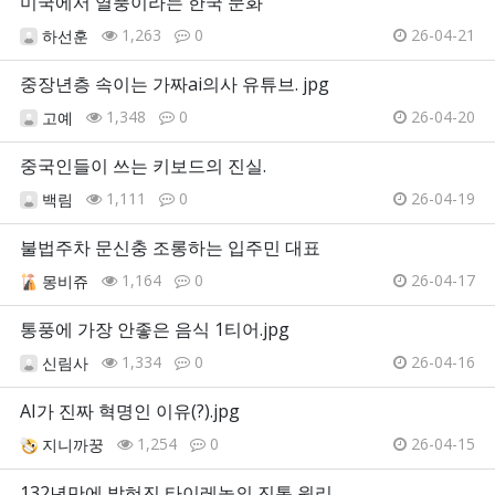
미국에서 열풍이라는 한국 문화
1,263
0
26-04-21
하선훈
중장년층 속이는 가짜ai의사 유튜브. jpg
1,348
0
26-04-20
고예
중국인들이 쓰는 키보드의 진실.
1,111
0
26-04-19
백림
불법주차 문신충 조롱하는 입주민 대표
1,164
0
26-04-17
몽비쥬
통풍에 가장 안좋은 음식 1티어.jpg
1,334
0
26-04-16
신림사
AI가 진짜 혁명인 이유(?).jpg
1,254
0
26-04-15
지니까꿍
132년만에 밝혀진 타이레놀의 진통 원리