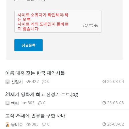
이름 대충 짓는 한국 제약사들
427
0
26-08-04
신림사
21세기 영화계 최고 전성기 ㄷㄷ.jpg
503
0
26-08-03
백림
고작 25세에 인류를 구한 사내
383
0
26-08-02
몽비쥬