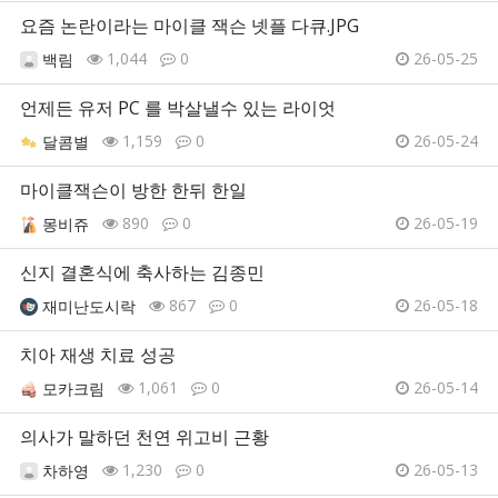
요즘 논란이라는 마이클 잭슨 넷플 다큐.JPG
1,044
0
26-05-25
백림
언제든 유저 PC 를 박살낼수 있는 라이엇
1,159
0
26-05-24
달콤별
마이클잭슨이 방한 한뒤 한일
890
0
26-05-19
몽비쥬
신지 결혼식에 축사하는 김종민
867
0
26-05-18
재미난도시락
치아 재생 치료 성공
1,061
0
26-05-14
모카크림
의사가 말하던 천연 위고비 근황
1,230
0
26-05-13
차하영