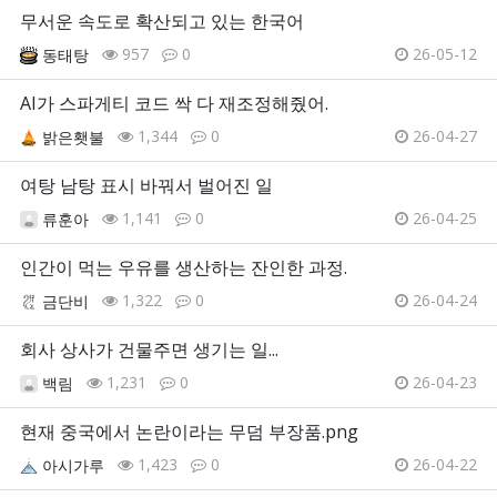
무서운 속도로 확산되고 있는 한국어
957
0
26-05-12
동태탕
AI가 스파게티 코드 싹 다 재조정해줬어.
1,344
0
26-04-27
밝은횃불
여탕 남탕 표시 바꿔서 벌어진 일
1,141
0
26-04-25
류훈아
인간이 먹는 우유를 생산하는 잔인한 과정.
1,322
0
26-04-24
금단비
회사 상사가 건물주면 생기는 일...
1,231
0
26-04-23
백림
현재 중국에서 논란이라는 무덤 부장품.png
1,423
0
26-04-22
아시가루