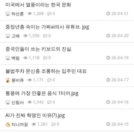
미국에서 열풍이라는 한국 문화
1,268
0
26-04-21
하선훈
중장년층 속이는 가짜ai의사 유튜브. jpg
1,356
0
26-04-20
고예
중국인들이 쓰는 키보드의 진실.
1,118
0
26-04-19
백림
불법주차 문신충 조롱하는 입주민 대표
1,171
0
26-04-17
몽비쥬
통풍에 가장 안좋은 음식 1티어.jpg
1,342
0
26-04-16
신림사
AI가 진짜 혁명인 이유(?).jpg
1,261
0
26-04-15
지니까꿍