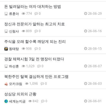
돈 빌려달라는 여자 대처하는 방법
774
0
26-06-29
류훈아
정신과 전문의가 말하는 최고의 치료
809
0
26-06-16
신림사
주식을 오래 할수록 깨닫게 되는 진리
906
0
26-06-15
동태탕
경찰 체력시험 3일 전 맹장이 터졌다
1,029
0
26-06-07
하선훈
북한주민 탈북 결심하게 만든 프로그램
1,096
0
26-06-03
모카크림
성심당 의외의 근황
842
0
26-06-01
세계는지금