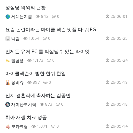
성심당 의외의 근황
845
0
26-06-01
세계는지금
요즘 논란이라는 마이클 잭슨 넷플 다큐.JPG
1,054
0
26-05-25
백림
언제든 유저 PC 를 박살낼수 있는 라이엇
1,173
0
26-05-24
달콤별
마이클잭슨이 방한 한뒤 한일
897
0
26-05-19
몽비쥬
신지 결혼식에 축사하는 김종민
873
0
26-05-18
재미난도시락
치아 재생 치료 성공
1,071
0
26-05-14
모카크림