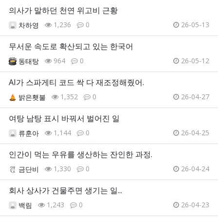
의사가 말하던 천연 위고비 근황
1,236
0
26-05-13
차하영
무서운 속도로 확산되고 있는 한국어
964
0
26-05-12
동태탕
AI가 스파게티 코드 싹 다 재조정해줬어.
1,352
0
26-04-27
밝은횃불
여탕 남탕 표시 바꿔서 벌어진 일
1,144
0
26-04-25
류훈아
인간이 먹는 우유를 생산하는 잔인한 과정.
1,330
0
26-04-24
금단비
회사 상사가 건물주면 생기는 일...
1,243
0
26-04-23
백림