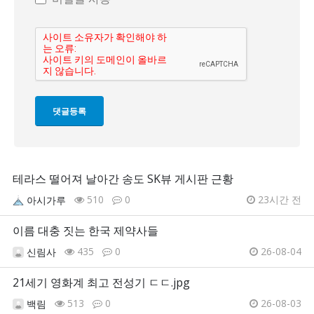
테라스 떨어져 날아간 송도 SK뷰 게시판 근황
510
0
23시간 전
아시가루
이름 대충 짓는 한국 제약사들
435
0
26-08-04
신림사
21세기 영화계 최고 전성기 ㄷㄷ.jpg
513
0
26-08-03
백림