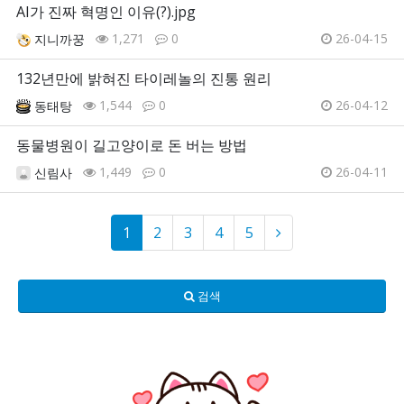
AI가 진짜 혁명인 이유(?).jpg
1,271
0
26-04-15
지니까꿍
132년만에 밝혀진 타이레놀의 진통 원리
1,544
0
26-04-12
동태탕
동물병원이 길고양이로 돈 버는 방법
1,449
0
26-04-11
신림사
1
2
3
4
5
검색