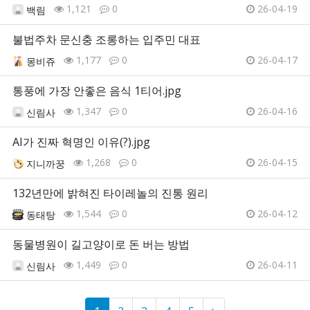
1,121
0
26-04-19
백림
불법주차 문신충 조롱하는 입주민 대표
1,177
0
26-04-17
몽비쥬
통풍에 가장 안좋은 음식 1티어.jpg
1,347
0
26-04-16
신림사
AI가 진짜 혁명인 이유(?).jpg
1,268
0
26-04-15
지니까꿍
132년만에 밝혀진 타이레놀의 진통 원리
1,544
0
26-04-12
동태탕
동물병원이 길고양이로 돈 버는 방법
1,449
0
26-04-11
신림사