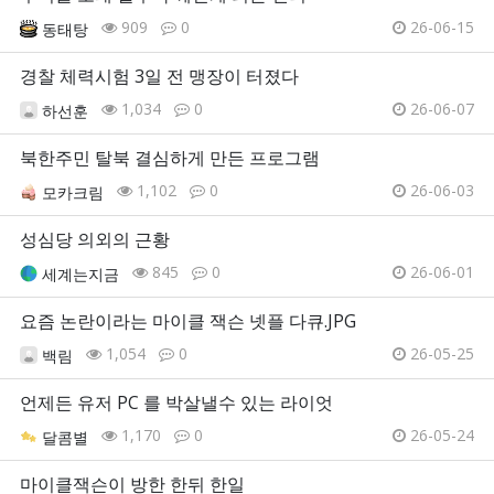
909
0
26-06-15
동태탕
경찰 체력시험 3일 전 맹장이 터졌다
1,034
0
26-06-07
하선훈
북한주민 탈북 결심하게 만든 프로그램
1,102
0
26-06-03
모카크림
성심당 의외의 근황
845
0
26-06-01
세계는지금
요즘 논란이라는 마이클 잭슨 넷플 다큐.JPG
1,054
0
26-05-25
백림
언제든 유저 PC 를 박살낼수 있는 라이엇
1,170
0
26-05-24
달콤별
마이클잭슨이 방한 한뒤 한일