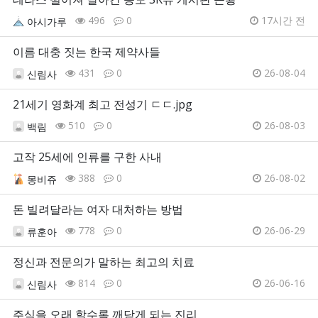
496
0
17시간 전
아시가루
이름 대충 짓는 한국 제약사들
431
0
26-08-04
신림사
21세기 영화계 최고 전성기 ㄷㄷ.jpg
510
0
26-08-03
백림
고작 25세에 인류를 구한 사내
388
0
26-08-02
몽비쥬
돈 빌려달라는 여자 대처하는 방법
778
0
26-06-29
류훈아
정신과 전문의가 말하는 최고의 치료
814
0
26-06-16
신림사
주식을 오래 할수록 깨닫게 되는 진리