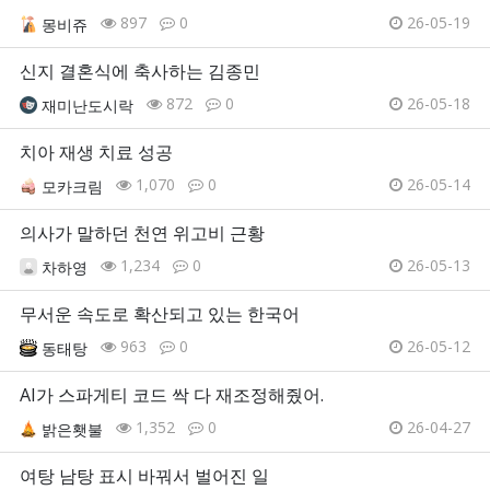
897
0
26-05-19
몽비쥬
신지 결혼식에 축사하는 김종민
872
0
26-05-18
재미난도시락
치아 재생 치료 성공
1,070
0
26-05-14
모카크림
의사가 말하던 천연 위고비 근황
1,234
0
26-05-13
차하영
무서운 속도로 확산되고 있는 한국어
963
0
26-05-12
동태탕
AI가 스파게티 코드 싹 다 재조정해줬어.
1,352
0
26-04-27
밝은횃불
여탕 남탕 표시 바꿔서 벌어진 일