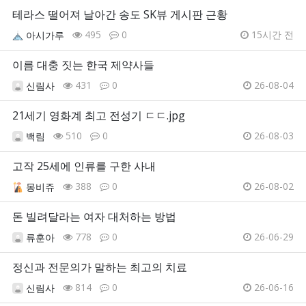
테라스 떨어져 날아간 송도 SK뷰 게시판 근황
495
0
15시간 전
아시가루
이름 대충 짓는 한국 제약사들
431
0
26-08-04
신림사
21세기 영화계 최고 전성기 ㄷㄷ.jpg
510
0
26-08-03
백림
고작 25세에 인류를 구한 사내
388
0
26-08-02
몽비쥬
돈 빌려달라는 여자 대처하는 방법
778
0
26-06-29
류훈아
정신과 전문의가 말하는 최고의 치료
814
0
26-06-16
신림사