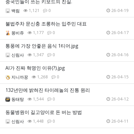
중국인들이 쓰는 키보드의 진실.
1,121
0
26-04-19
백림
불법주차 문신충 조롱하는 입주민 대표
1,177
0
26-04-17
몽비쥬
통풍에 가장 안좋은 음식 1티어.jpg
1,347
0
26-04-16
신림사
AI가 진짜 혁명인 이유(?).jpg
1,268
0
26-04-15
지니까꿍
132년만에 밝혀진 타이레놀의 진통 원리
1,544
0
26-04-12
동태탕
동물병원이 길고양이로 돈 버는 방법
1,448
0
26-04-11
신림사