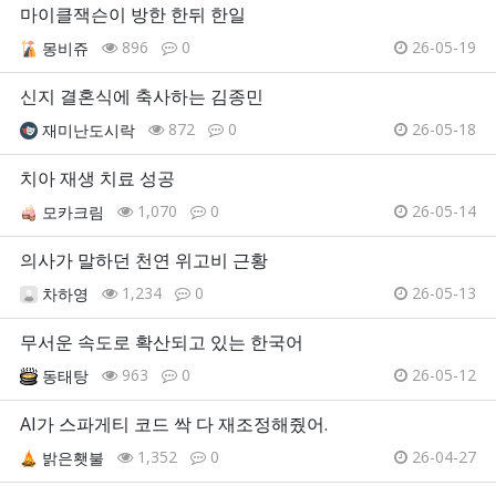
마이클잭슨이 방한 한뒤 한일
896
0
26-05-19
몽비쥬
신지 결혼식에 축사하는 김종민
872
0
26-05-18
재미난도시락
치아 재생 치료 성공
1,070
0
26-05-14
모카크림
의사가 말하던 천연 위고비 근황
1,234
0
26-05-13
차하영
무서운 속도로 확산되고 있는 한국어
963
0
26-05-12
동태탕
AI가 스파게티 코드 싹 다 재조정해줬어.
1,352
0
26-04-27
밝은횃불