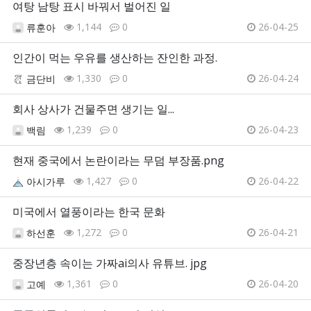
여탕 남탕 표시 바꿔서 벌어진 일
1,144
0
26-04-25
류훈아
인간이 먹는 우유를 생산하는 잔인한 과정.
1,330
0
26-04-24
금단비
회사 상사가 건물주면 생기는 일...
1,239
0
26-04-23
백림
현재 중국에서 논란이라는 무덤 부장품.png
1,427
0
26-04-22
아시가루
미국에서 열풍이라는 한국 문화
1,272
0
26-04-21
하선훈
중장년층 속이는 가짜ai의사 유튜브. jpg
1,361
0
26-04-20
고예