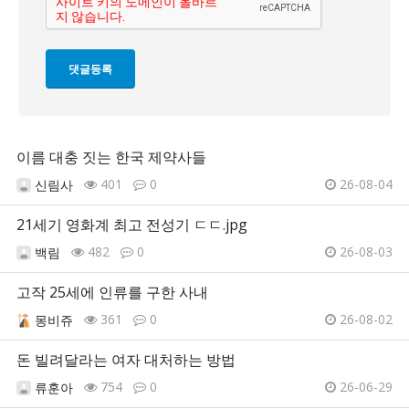
이름 대충 짓는 한국 제약사들
401
0
26-08-04
신림사
21세기 영화계 최고 전성기 ㄷㄷ.jpg
482
0
26-08-03
백림
고작 25세에 인류를 구한 사내
361
0
26-08-02
몽비쥬
돈 빌려달라는 여자 대처하는 방법
754
0
26-06-29
류훈아