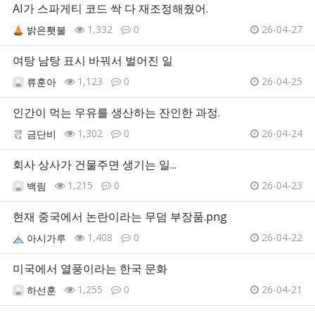
AI가 스파게티 코드 싹 다 재조정해줬어.
1,332
0
26-04-27
밝은횃불
여탕 남탕 표시 바꿔서 벌어진 일
1,123
0
26-04-25
류훈아
인간이 먹는 우유를 생산하는 잔인한 과정.
1,302
0
26-04-24
금단비
회사 상사가 건물주면 생기는 일...
1,215
0
26-04-23
백림
현재 중국에서 논란이라는 무덤 부장품.png
1,408
0
26-04-22
아시가루
미국에서 열풍이라는 한국 문화
1,255
0
26-04-21
하선훈