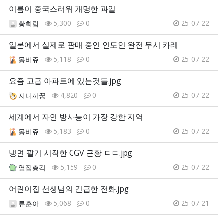
이름이 중국스러워 개명한 과일
5,300
0
25-07-22
황희림
일본에서 실제로 판매 중인 인도인 완전 무시 카레
5,118
0
25-07-22
몽비쥬
요즘 고급 아파트에 있는것들.jpg
4,820
0
25-07-22
지니까꿍
세계에서 자연 방사능이 가장 강한 지역
5,183
0
25-07-22
몽비쥬
냉면 팔기 시작한 CGV 근황 ㄷㄷ.jpg
5,159
0
25-07-22
옆집총각
어린이집 선생님의 긴급한 전화.jpg
5,068
0
25-07-21
류훈아