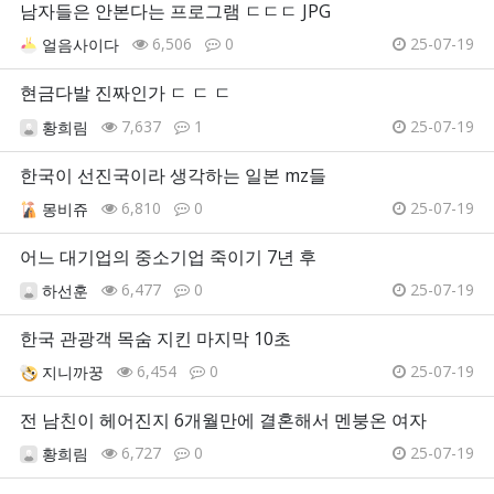
남자들은 안본다는 프로그램 ㄷㄷㄷ JPG
6,506
0
25-07-19
얼음사이다
현금다발 진짜인가 ㄷ ㄷ ㄷ
7,637
1
25-07-19
황희림
한국이 선진국이라 생각하는 일본 mz들
6,810
0
25-07-19
몽비쥬
어느 대기업의 중소기업 죽이기 7년 후
6,477
0
25-07-19
하선훈
한국 관광객 목숨 지킨 마지막 10초
6,454
0
25-07-19
지니까꿍
전 남친이 헤어진지 6개월만에 결혼해서 멘붕온 여자
6,727
0
25-07-19
황희림