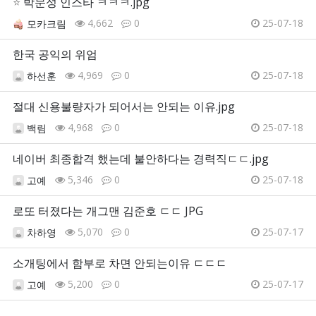
⭐
박문성 인스타 ㅋㅋㅋ.jpg
4,662
0
25-07-18
모카크림
한국 공익의 위엄
4,969
0
25-07-18
하선훈
절대 신용불량자가 되어서는 안되는 이유.jpg
4,968
0
25-07-18
백림
네이버 최종합격 했는데 불안하다는 경력직ㄷㄷ.jpg
5,346
0
25-07-18
고예
로또 터졌다는 개그맨 김준호 ㄷㄷ JPG
5,070
0
25-07-17
차하영
소개팅에서 함부로 차면 안되는이유 ㄷㄷㄷ
5,200
0
25-07-17
고예