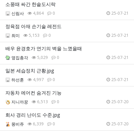
소풍때 싸간 한솥도시락
4,864
0
25-07-21
신림사
정육점 아재 손기술 레전드
5,153
0
25-07-21
최미
배우 윤경호가 연기의 벽을 느꼈을때
5,029
0
25-07-21
옆집총각
일본 세습정치 근황.jpg
4,997
0
25-07-21
하선훈
자동차 에어컨 숨겨진 기능
6,513
0
25-07-20
지니까꿍
회사 경리 난이도 수준.jpg
6,339
0
25-07-20
몽비쥬