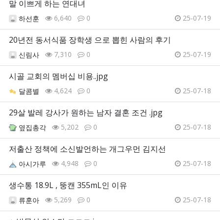
말 이쁘게 하는 연대녀
6,640
0
25-07-19
하선훈
20년전 동서식품 장학생 으로 뽑힌 사람의 후기
7,310
0
25-07-19
신림사
시골 교회의 멤버십 비용..jpg
4,624
0
25-07-18
달콤별
29살 발레 강사가 원하는 남자 결혼 조건 .jpg
5,202
0
25-07-18
옆집총각
저출산 정책에 소신발언하는 개그우먼 김지선
4,948
0
25-07-18
아시가루
생수통 18.9L , 뚱캔 355mL인 이유
5,269
0
25-07-18
류훈아