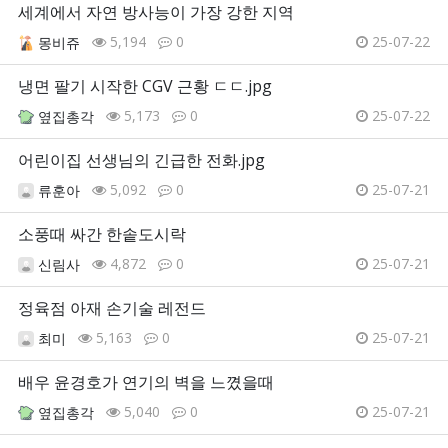
세계에서 자연 방사능이 가장 강한 지역
5,194
0
25-07-22
몽비쥬
냉면 팔기 시작한 CGV 근황 ㄷㄷ.jpg
5,173
0
25-07-22
옆집총각
어린이집 선생님의 긴급한 전화.jpg
5,092
0
25-07-21
류훈아
소풍때 싸간 한솥도시락
4,872
0
25-07-21
신림사
정육점 아재 손기술 레전드
5,163
0
25-07-21
최미
배우 윤경호가 연기의 벽을 느꼈을때
5,040
0
25-07-21
옆집총각