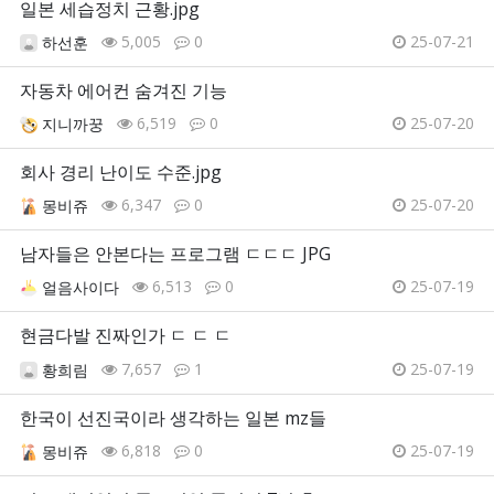
일본 세습정치 근황.jpg
5,005
0
25-07-21
하선훈
자동차 에어컨 숨겨진 기능
6,519
0
25-07-20
지니까꿍
회사 경리 난이도 수준.jpg
6,347
0
25-07-20
몽비쥬
남자들은 안본다는 프로그램 ㄷㄷㄷ JPG
6,513
0
25-07-19
얼음사이다
현금다발 진짜인가 ㄷ ㄷ ㄷ
7,657
1
25-07-19
황희림
한국이 선진국이라 생각하는 일본 mz들
6,818
0
25-07-19
몽비쥬