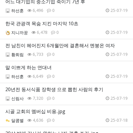
어느 대기업의 중소기업 죽이기 7년 후
6,496
0
25-07-19
하선훈
한국 관광객 목숨 지킨 마지막 10초
6,478
0
25-07-19
지니까꿍
전 남친이 헤어진지 6개월만에 결혼해서 멘붕온 여자
6,733
0
25-07-19
황희림
말 이쁘게 하는 연대녀
6,649
0
25-07-19
하선훈
20년전 동서식품 장학생 으로 뽑힌 사람의 후기
7,320
0
25-07-19
신림사
시골 교회의 멤버십 비용..jpg
4,636
0
25-07-18
달콤별