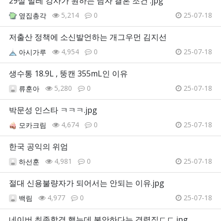
29살 발레 강사가 원하는 남자 결혼 조건 .jpg
5,214
0
25-07-18
옆집총각
저출산 정책에 소신발언하는 개그우먼 김지선
4,954
0
25-07-18
아시가루
생수통 18.9L , 뚱캔 355mL인 이유
5,280
0
25-07-18
류훈아
박문성 인스타 ㅋㅋㅋ.jpg
4,674
0
25-07-18
모카크림
한국 공익의 위엄
4,981
0
25-07-18
하선훈
절대 신용불량자가 되어서는 안되는 이유.jpg
4,977
0
25-07-18
백림
네이버 최종합격 했는데 불안하다는 경력직ㄷㄷ.jpg