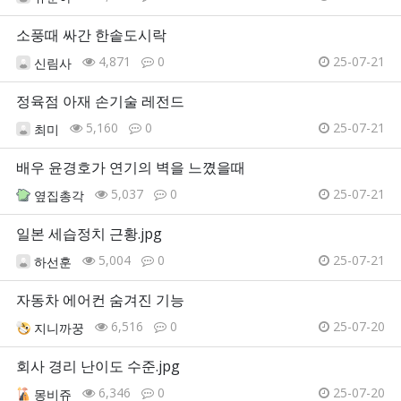
소풍때 싸간 한솥도시락
4,871
0
25-07-21
신림사
정육점 아재 손기술 레전드
5,160
0
25-07-21
최미
배우 윤경호가 연기의 벽을 느꼈을때
5,037
0
25-07-21
옆집총각
일본 세습정치 근황.jpg
5,004
0
25-07-21
하선훈
자동차 에어컨 숨겨진 기능
6,516
0
25-07-20
지니까꿍
회사 경리 난이도 수준.jpg
6,346
0
25-07-20
몽비쥬