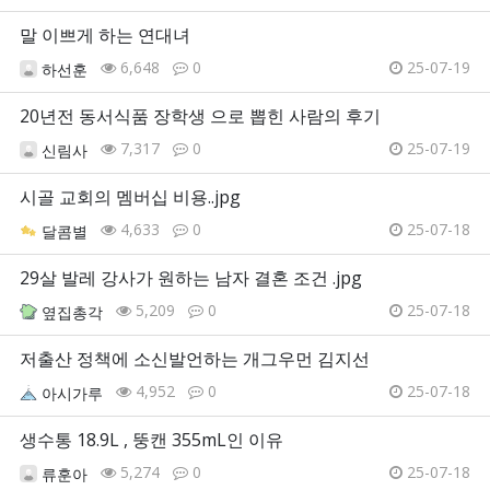
말 이쁘게 하는 연대녀
6,648
0
25-07-19
하선훈
20년전 동서식품 장학생 으로 뽑힌 사람의 후기
7,317
0
25-07-19
신림사
시골 교회의 멤버십 비용..jpg
4,633
0
25-07-18
달콤별
29살 발레 강사가 원하는 남자 결혼 조건 .jpg
5,209
0
25-07-18
옆집총각
저출산 정책에 소신발언하는 개그우먼 김지선
4,952
0
25-07-18
아시가루
생수통 18.9L , 뚱캔 355mL인 이유
5,274
0
25-07-18
류훈아