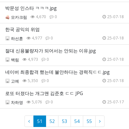
박문성 인스타 ㅋㅋㅋ.jpg
4,670
0
25-07-18
모카크림
한국 공익의 위엄
4,977
0
25-07-18
하선훈
절대 신용불량자가 되어서는 안되는 이유.jpg
4,973
0
25-07-18
백림
네이버 최종합격 했는데 불안하다는 경력직ㄷㄷ.jpg
5,350
0
25-07-18
고예
로또 터졌다는 개그맨 김준호 ㄷㄷ JPG
5,076
0
25-07-17
차하영
51
52
53
54
55