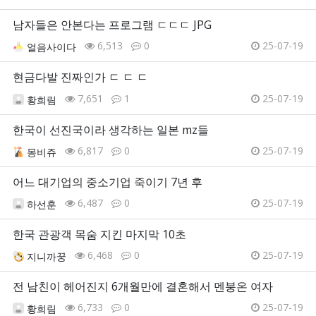
남자들은 안본다는 프로그램 ㄷㄷㄷ JPG
6,513
0
25-07-19
얼음사이다
현금다발 진짜인가 ㄷ ㄷ ㄷ
7,651
1
25-07-19
황희림
한국이 선진국이라 생각하는 일본 mz들
6,817
0
25-07-19
몽비쥬
어느 대기업의 중소기업 죽이기 7년 후
6,487
0
25-07-19
하선훈
한국 관광객 목숨 지킨 마지막 10초
6,468
0
25-07-19
지니까꿍
전 남친이 헤어진지 6개월만에 결혼해서 멘붕온 여자
6,733
0
25-07-19
황희림