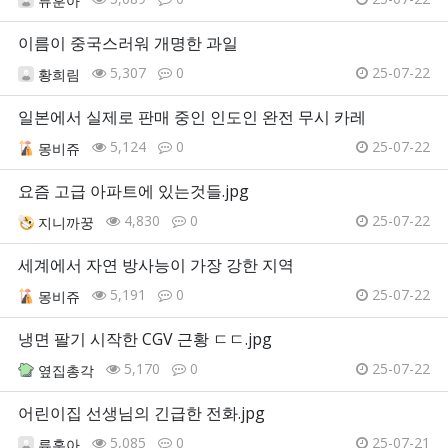
류훈아
이름이 중국스러워 개명한 과일
5,307
0
25-07-22
황희림
일본에서 실제로 판매 중인 인도인 완전 무시 카레
5,124
0
25-07-22
몽비쥬
요즘 고급 아파트에 있는것들.jpg
4,830
0
25-07-22
지니까꿍
세계에서 자연 방사능이 가장 강한 지역
5,191
0
25-07-22
몽비쥬
냉면 팔기 시작한 CGV 근황 ㄷㄷ.jpg
5,170
0
25-07-22
옆집총각
어린이집 선생님의 긴급한 전화.jpg
5,085
0
25-07-21
류훈아