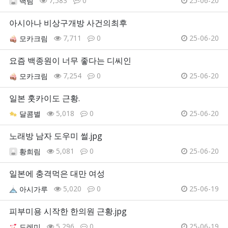
7,583
0
25-06-20
백림
아시아나 비상구개방 사건의최후
7,711
0
25-06-20
모카크림
요즘 백종원이 너무 좋다는 디씨인
7,254
0
25-06-20
모카크림
일본 훗카이도 근황.
5,018
0
25-06-20
달콤별
노래방 남자 도우미 썰.jpg
5,081
0
25-06-20
황희림
일본에 충격먹은 대만 여성
5,020
0
25-06-19
아시가루
피부미용 시작한 한의원 근황.jpg
5,296
0
25-06-19
도레미