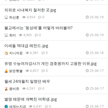
의외로 사내복지 철저한 곳.jpg
4,954
0
25-06-19
하선훈
불교에서는 '동성애'를 어떻게 바라볼까?
4,965
0
25-06-19
최미
이세돌 역대급 레전드..jpg
6,581
0
25-06-18
지니까꿍
유명 수능여자강사가 개인 경호원까지 고용한 이유.jpg
6,857
0
25-06-17
밝은횃불
월세 24개월치 밀렸던 배우
6,591
0
25-06-17
몽비쥬
별명 때문에 개빡친 여학생..jpg
6,641
0
25-06-17
세계는지금