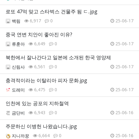
로또 47억 맞고 스타벅스 건물주 됨 ㄷ..jpg
6,917
0
25-06-17
백림
중국 연변 치안이 좋아진 이유?
6,649
0
25-06-17
류훈아
북한에서 잘나간다고 일본에 소개된 한국 영양제
6,561
0
25-06-17
신림사
충격적이라는 이탈리아 피자 문화.jpg
6,475
0
25-06-17
도레미
인천에 있는 공포의 지하철역
6,943
0
25-06-16
금단비
주문하신 이병헌 나왔습니다..jpg
6,664
0
25-06-16
지니까꿍