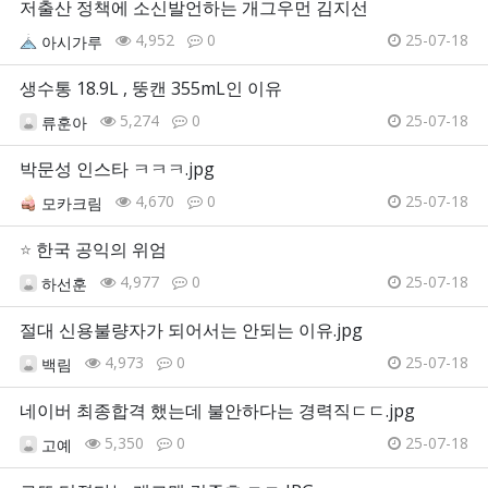
저출산 정책에 소신발언하는 개그우먼 김지선
4,952
0
25-07-18
아시가루
생수통 18.9L , 뚱캔 355mL인 이유
5,274
0
25-07-18
류훈아
박문성 인스타 ㅋㅋㅋ.jpg
4,670
0
25-07-18
모카크림
⭐
한국 공익의 위엄
4,977
0
25-07-18
하선훈
절대 신용불량자가 되어서는 안되는 이유.jpg
4,973
0
25-07-18
백림
네이버 최종합격 했는데 불안하다는 경력직ㄷㄷ.jpg
5,350
0
25-07-18
고예