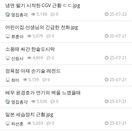
냉면 팔기 시작한 CGV 근황 ㄷㄷ.jpg
5,168
0
25-07-22
옆집총각
어린이집 선생님의 긴급한 전화.jpg
5,079
0
25-07-21
류훈아
소풍때 싸간 한솥도시락
4,869
0
25-07-21
신림사
정육점 아재 손기술 레전드
5,159
0
25-07-21
최미
배우 윤경호가 연기의 벽을 느꼈을때
5,036
0
25-07-21
옆집총각
일본 세습정치 근황.jpg
5,003
0
25-07-21
하선훈