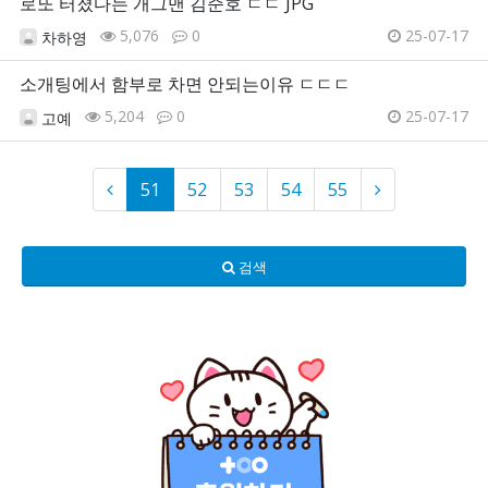
로또 터졌다는 개그맨 김준호 ㄷㄷ JPG
5,076
0
25-07-17
차하영
소개팅에서 함부로 차면 안되는이유 ㄷㄷㄷ
5,204
0
25-07-17
고예
51
52
53
54
55
검색