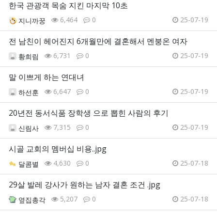
한국 관광객 목숨 지킨 마지막 10초
6,464
0
25-07-19
지니까꿍
전 남친이 헤어진지 6개월만에 결혼해서 멘붕온 여자
6,731
0
25-07-19
황희림
말 이쁘게 하는 연대녀
6,647
0
25-07-19
하선훈
20년전 동서식품 장학생 으로 뽑힌 사람의 후기
7,315
0
25-07-19
신림사
시골 교회의 멤버십 비용..jpg
4,630
0
25-07-18
달콤별
29살 발레 강사가 원하는 남자 결혼 조건 .jpg
5,207
0
25-07-18
옆집총각