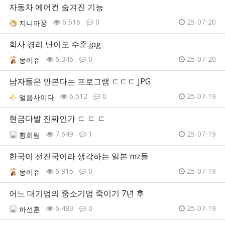
자동차 에어컨 숨겨진 기능
6,516
0
25-07-20
지니까꿍
회사 경리 난이도 수준.jpg
6,346
0
25-07-20
몽비쥬
남자들은 안본다는 프로그램 ㄷㄷㄷ JPG
6,512
0
25-07-19
얼음사이다
현금다발 진짜인가 ㄷ ㄷ ㄷ
7,649
1
25-07-19
황희림
한국이 선진국이라 생각하는 일본 mz들
6,815
0
25-07-19
몽비쥬
어느 대기업의 중소기업 죽이기 7년 후
6,483
0
25-07-19
하선훈