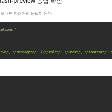
lash-preview 응답 확인
 보내면 아래처럼 응답이 온다.
letions ^
iew
\"
, 
\"
messages
\"
: [{
\"
role
\"
: 
\"
user
\"
, 
\"
content
\"
: 