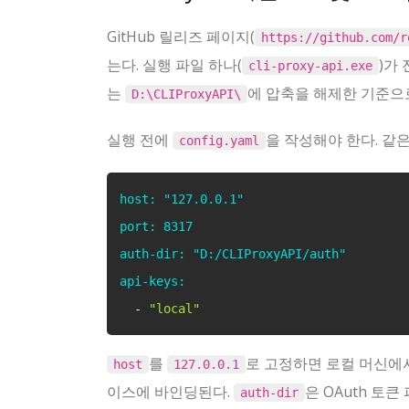
GitHub 릴리즈 페이지(
https://github.com/r
는다. 실행 파일 하나(
)가
cli-proxy-api.exe
는
에 압축을 해제한 기준으
D:\CLIProxyAPI\
실행 전에
을 작성해야 한다. 같
config.yaml
host: "127.0.0.1"
port: 8317
auth-dir: "D:/CLIProxyAPI/auth"
api-keys:
  - 
"local"
를
로 고정하면 로컬 머신에
host
127.0.0.1
이스에 바인딩된다.
은 OAuth 토
auth-dir