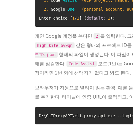
1.
 Code 
Assist
(GCP project, manual 
2.
 Google 
One
(personal account, au
Enter choice [
1
/
2
] (
default
: 
1
):
개인 Google 계정을 쓴다면
를 입력한다. 그러
2
같은 형태의 프로젝트 ID를
high-kite-bv9qn
형태의 파일이 생성된다. 이 파일이 O
트ID.json
태를 점검한다.
모드(1번)는 Goo
Code Assist
정이라면 2번 외에 선택지가 없다고 봐도 된다.
브라우저가 자동으로 열리지 않는 환경, 예를 
를 추가한다. 터미널에 인증 URL이 출력되고, 
D:\CLIProxyAPI\cli-proxy-api.exe 
--logi