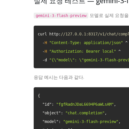
실제 요청 테스트 — gemini-3-f
모델로 실제 요청을
gemini-3-flash-preview
curl http:
//127.0.0.1:8317/v1/chat/comp
-
H
"Content-Type: application/json"
^
-
H
"Authorization: Bearer local"
^
-
d 
"{
\"
model
\"
: 
\"
gemini-3-flash-prev
응답 예시는 다음과 같다.
{
"id"
:
"fgfRadnJDaL6694P6aWLsAM"
,
"object"
:
"chat.completion"
,
"model"
:
"gemini-3-flash-preview"
,