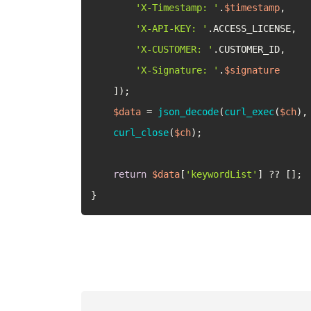
'X-Timestamp: '
.
$timestamp
,

'X-API-KEY: '
.ACCESS_LICENSE,

'X-CUSTOMER: '
.CUSTOMER_ID,

'X-Signature: '
.
$signature
    ]);

$data
 = 
json_decode
(
curl_exec
(
$ch
),
curl_close
(
$ch
);

return
$data
[
'keywordList'
] ?? [];

}