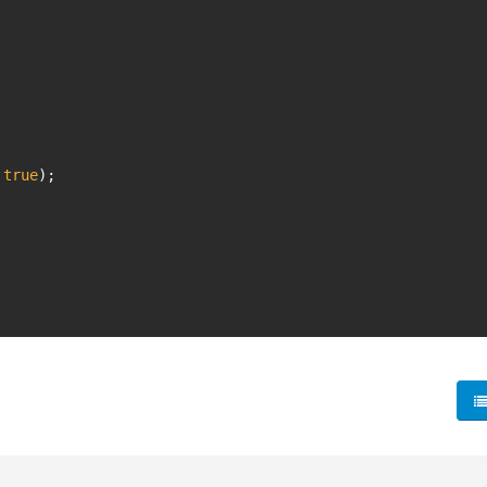
 
true
);
