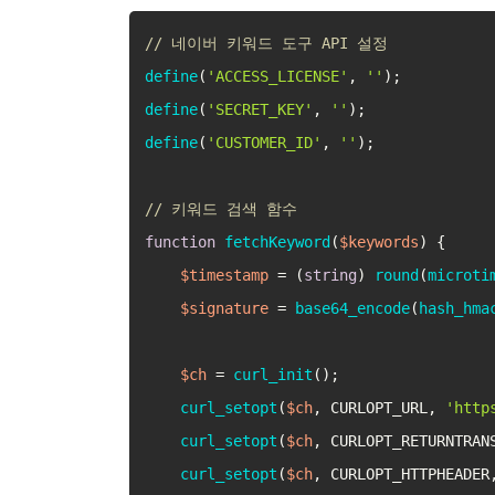
// 네이버 키워드 도구 API 설정
define
(
'ACCESS_LICENSE'
, 
''
define
(
'SECRET_KEY'
, 
''
define
(
'CUSTOMER_ID'
, 
''
);

// 키워드 검색 함수
function
fetchKeyword
(
$keywords
) 
{

$timestamp
 = (
string
) 
round
(
microti
$signature
 = 
base64_encode
(
hash_hma
$ch
 = 
curl_init
();

curl_setopt
(
$ch
, CURLOPT_URL, 
'http
curl_setopt
(
$ch
, CURLOPT_RETURNTRAN
curl_setopt
(
$ch
, CURLOPT_HTTPHEADER,