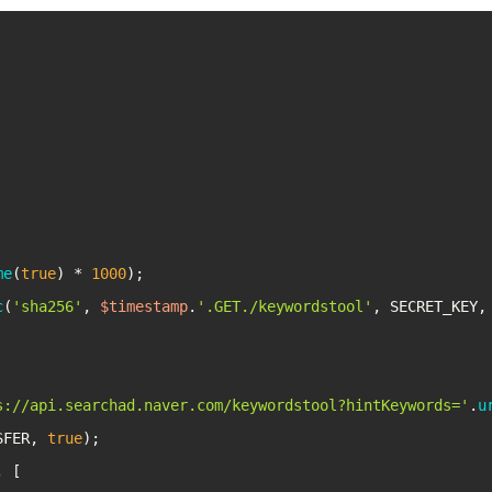
me
(
true
) * 
1000
);

c
(
'sha256'
, 
$timestamp
.
'.GET./keywordstool'
, SECRET_KEY,
s://api.searchad.naver.com/keywordstool?hintKeywords='
.
u
SFER, 
true
);

 [
