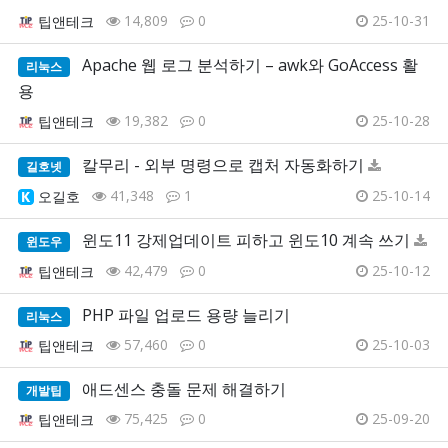
14,809
0
25-10-31
팁앤테크
Apache 웹 로그 분석하기 – awk와 GoAccess 활
리눅스
용
19,382
0
25-10-28
팁앤테크
칼무리 - 외부 명령으로 캡처 자동화하기
길호넷
41,348
1
25-10-14
오길호
윈도11 강제업데이트 피하고 윈도10 계속 쓰기
윈도우
42,479
0
25-10-12
팁앤테크
PHP 파일 업로드 용량 늘리기
리눅스
57,460
0
25-10-03
팁앤테크
애드센스 충돌 문제 해결하기
개발팁
75,425
0
25-09-20
팁앤테크