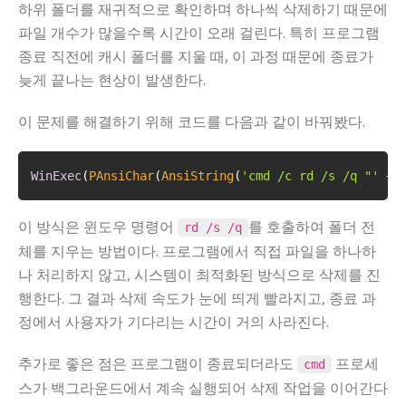
하위 폴더를 재귀적으로 확인하며 하나씩 삭제하기 때문에
파일 개수가 많을수록 시간이 오래 걸린다. 특히 프로그램
종료 직전에 캐시 폴더를 지울 때, 이 과정 때문에 종료가
늦게 끝나는 현상이 발생한다.
이 문제를 해결하기 위해 코드를 다음과 같이 바꿔봤다.
WinExec
(
PAnsiChar
(
AnsiString
(
'cmd /c rd /s /q "'
 + 
이 방식은 윈도우 명령어
를 호출하여 폴더 전
rd /s /q
체를 지우는 방법이다. 프로그램에서 직접 파일을 하나하
나 처리하지 않고, 시스템이 최적화된 방식으로 삭제를 진
행한다. 그 결과 삭제 속도가 눈에 띄게 빨라지고, 종료 과
정에서 사용자가 기다리는 시간이 거의 사라진다.
추가로 좋은 점은 프로그램이 종료되더라도
프로세
cmd
스가 백그라운드에서 계속 실행되어 삭제 작업을 이어간다