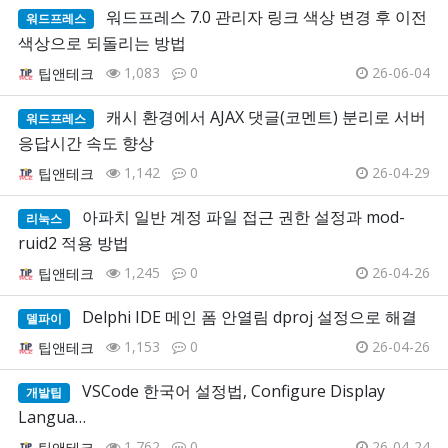
워드프레스 7.0 관리자 링크 색상 변경 후 이전
워드프레스
색상으로 되돌리는 방법
1,083
0
26-06-04
팁앤테크
캐시 환경에서 AJAX 댓글(코멘트) 분리로 서버
워드프레스
응답시간 속도 향상
1,142
0
26-04-29
팁앤테크
아파치 일반 계정 파일 접근 권한 설정과 mod-
리눅스
ruid2 적용 방법
1,245
0
26-04-26
팁앤테크
Delphi IDE 메인 폼 안열림 dproj 설정으로 해결
델파이
1,153
0
26-04-26
팁앤테크
VSCode 한국어 설정법, Configure Display
개발팁
Langua…
1,762
0
26-04-24
팁앤테크