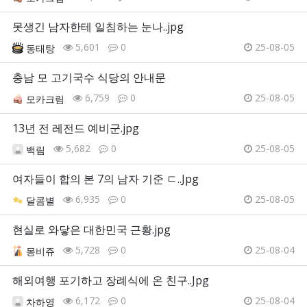
못생긴 남자한테 일침하는 눈나..jpg
5,601
0
25-08-05
동태탕
충남 모 고기국수 식당의 안내문
6,759
0
25-08-05
모카크림
13년 전 레전드 예비군.jpg
5,682
0
25-08-05
백림
여자들이 합의 본 7의 남자 기준 ㄷ..Jpg
6,935
0
25-08-05
달콤별
현실로 와닿은 대한민국 근황.jpg
5,728
0
25-08-04
몽비쥬
해외여행 포기하고 장례식에 온 친구..Jpg
6,172
0
25-08-04
차하영