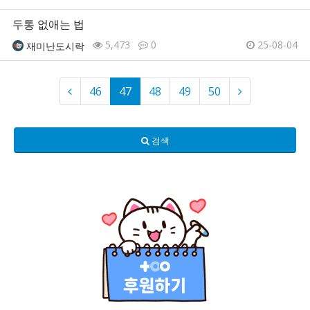
두통 없애는 법
5,473
0
25-08-04
재미난도시락
46
47
48
49
50
검색