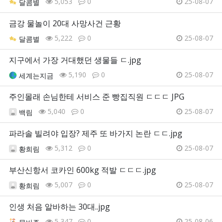
5,053
0
25-08-07
달콤별
금강 물놀이 20대 사망사건 근황
5,222
0
25-08-07
달콤별
지구에서 가장 거대했던 생물들 ㄷ.jpg
5,190
0
25-08-07
세계는지금
주인몰래 손님한테 서비스 준 빵집직원 ㄷㄷㄷ JPG
5,040
0
25-08-07
백림
파라솔 빌려야 입장? 제주 또 바가지 논란 ㄷㄷ.jpg
5,312
0
25-08-07
황희림
부산신항서 코카인 600kg 적발 ㄷㄷㄷ.jpg
5,007
0
25-08-07
황희림
인생 처음 알바하는 30대..jpg
5,347
0
25-08-06