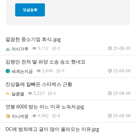
깔끔한 중소기업 회식..jpg
5,112
0
25-08-09
아시가루
김병만 전처 딸 파양 소송 승소 했네요
5,040
0
25-08-08
세계는지금
진상들에 칼빼든 스타벅스 근황
5,227
0
25-08-08
달콤별
연봉 6000 받는 어느 미국 노숙자.jpg
5,362
0
25-08-08
지니까꿍
DC에 범죄예고 글이 많이 올라오는 이유.jpg