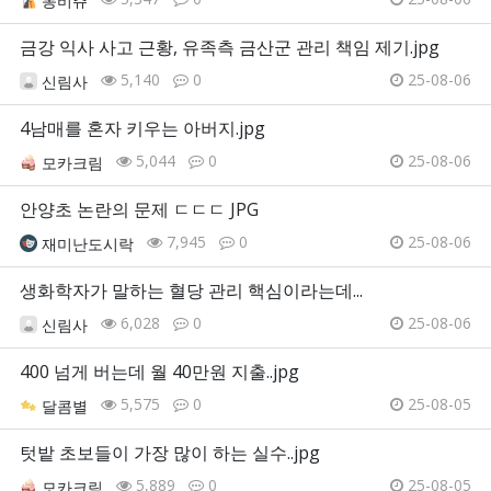
몽비쥬
금강 익사 사고 근황, 유족측 금산군 관리 책임 제기.jpg
5,140
0
25-08-06
신림사
4남매를 혼자 키우는 아버지.jpg
5,044
0
25-08-06
모카크림
안양초 논란의 문제 ㄷㄷㄷ JPG
7,945
0
25-08-06
재미난도시락
생화학자가 말하는 혈당 관리 핵심이라는데...
6,028
0
25-08-06
신림사
400 넘게 버는데 월 40만원 지출..jpg
5,575
0
25-08-05
달콤별
텃밭 초보들이 가장 많이 하는 실수..jpg
5,889
0
25-08-05
모카크림