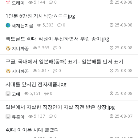
5,144
0
25-08-08
도레미
1인분 6만원 기사식당ㅎㄷㄷjpg
5,303
0
25-08-08
세계는지금
맥도날드 40대 직원이 투신하면서 뿌린 종이.jpg
5,363
0
25-08-08
지니까꿍
구글, 국내에서 일본해(동해) 표기... 일본해를 먼저 표기
5,817
0
25-08-08
지니까꿍
시대를 앞서간 전자제품..jpg
5,151
0
25-08-08
고예
일본에서 자살한 직장인이 자살 직전 받은 상장.jpg
5,137
0
25-08-07
류훈아
40대 아이폰 시대 열렸다