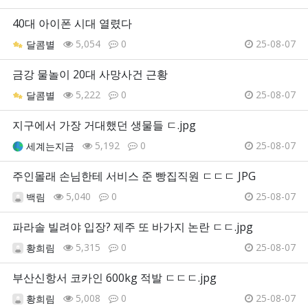
40대 아이폰 시대 열렸다
5,054
0
25-08-07
달콤별
금강 물놀이 20대 사망사건 근황
5,222
0
25-08-07
달콤별
지구에서 가장 거대했던 생물들 ㄷ.jpg
5,192
0
25-08-07
세계는지금
주인몰래 손님한테 서비스 준 빵집직원 ㄷㄷㄷ JPG
5,040
0
25-08-07
백림
파라솔 빌려야 입장? 제주 또 바가지 논란 ㄷㄷ.jpg
5,315
0
25-08-07
황희림
부산신항서 코카인 600kg 적발 ㄷㄷㄷ.jpg
5,008
0
25-08-07
황희림