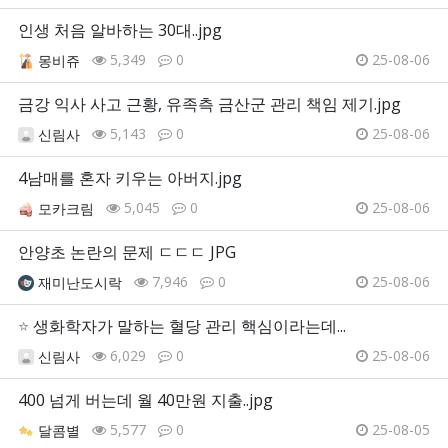
인생 처음 알바하는 30대..jpg
5,349
0
25-08-06
몽비쥬
금강 익사 사고 근황, 유족측 금산군 관리 책임 제기.jpg
5,143
0
25-08-06
신림사
4남매를 혼자 키우는 아버지.jpg
5,045
0
25-08-06
모카크림
안양초 논란의 문제 ㄷㄷㄷ JPG
7,946
0
25-08-06
재미난도시락
⭐
생화학자가 말하는 혈당 관리 핵심이라는데...
6,029
0
25-08-06
신림사
400 넘게 버는데 월 40만원 지출..jpg
5,577
0
25-08-05
달콤별