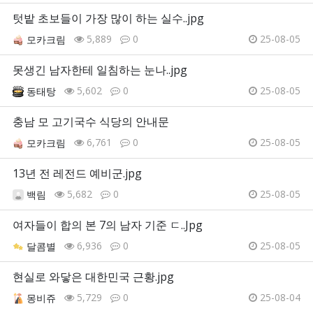
텃밭 초보들이 가장 많이 하는 실수..jpg
5,889
0
25-08-05
모카크림
못생긴 남자한테 일침하는 눈나..jpg
5,602
0
25-08-05
동태탕
충남 모 고기국수 식당의 안내문
6,761
0
25-08-05
모카크림
13년 전 레전드 예비군.jpg
5,682
0
25-08-05
백림
여자들이 합의 본 7의 남자 기준 ㄷ..Jpg
6,936
0
25-08-05
달콤별
현실로 와닿은 대한민국 근황.jpg
5,729
0
25-08-04
몽비쥬