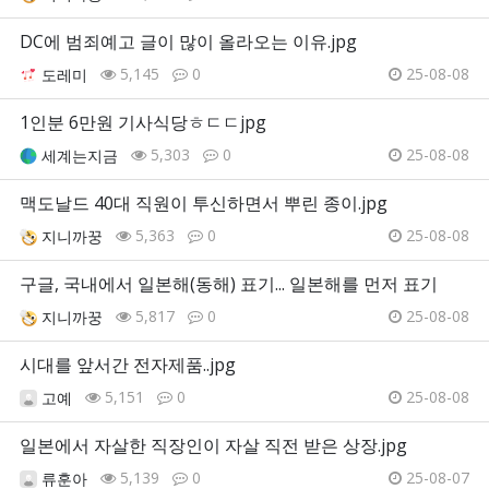
DC에 범죄예고 글이 많이 올라오는 이유.jpg
5,145
0
25-08-08
도레미
1인분 6만원 기사식당ㅎㄷㄷjpg
5,303
0
25-08-08
세계는지금
맥도날드 40대 직원이 투신하면서 뿌린 종이.jpg
5,363
0
25-08-08
지니까꿍
구글, 국내에서 일본해(동해) 표기... 일본해를 먼저 표기
5,817
0
25-08-08
지니까꿍
시대를 앞서간 전자제품..jpg
5,151
0
25-08-08
고예
일본에서 자살한 직장인이 자살 직전 받은 상장.jpg
5,139
0
25-08-07
류훈아