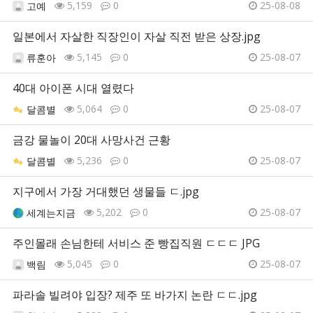
5,159
0
25-08-08
고예
일본에서 자살한 직장인이 자살 직전 받은 상장.jpg
5,145
0
25-08-07
류훈아
40대 아이폰 시대 열렸다
5,064
0
25-08-07
달콤별
금강 물놀이 20대 사망사건 근황
5,236
0
25-08-07
달콤별
지구에서 가장 거대했던 생물들 ㄷ.jpg
5,202
0
25-08-07
세계는지금
주인몰래 손님한테 서비스 준 빵집직원 ㄷㄷㄷ JPG
5,045
0
25-08-07
백림
파라솔 빌려야 입장? 제주 또 바가지 논란 ㄷㄷ.jpg