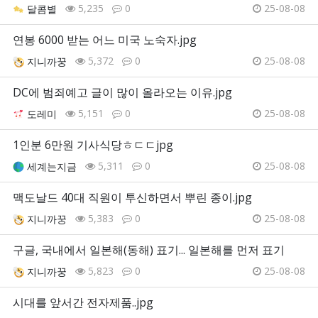
5,235
0
25-08-08
달콤별
연봉 6000 받는 어느 미국 노숙자.jpg
5,372
0
25-08-08
지니까꿍
DC에 범죄예고 글이 많이 올라오는 이유.jpg
5,151
0
25-08-08
도레미
1인분 6만원 기사식당ㅎㄷㄷjpg
5,311
0
25-08-08
세계는지금
맥도날드 40대 직원이 투신하면서 뿌린 종이.jpg
5,383
0
25-08-08
지니까꿍
구글, 국내에서 일본해(동해) 표기... 일본해를 먼저 표기
5,823
0
25-08-08
지니까꿍
시대를 앞서간 전자제품..jpg