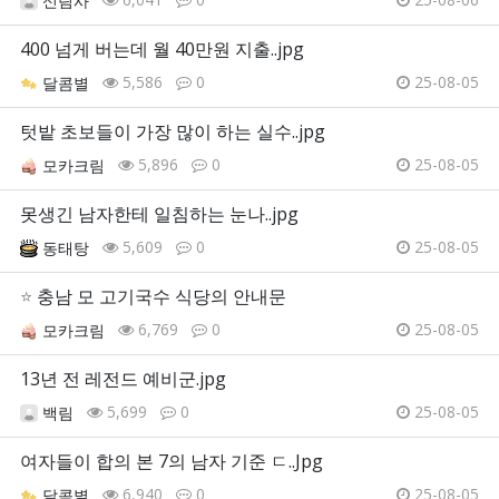
신림사
400 넘게 버는데 월 40만원 지출..jpg
5,586
0
25-08-05
달콤별
텃밭 초보들이 가장 많이 하는 실수..jpg
5,896
0
25-08-05
모카크림
못생긴 남자한테 일침하는 눈나..jpg
5,609
0
25-08-05
동태탕
⭐
충남 모 고기국수 식당의 안내문
6,769
0
25-08-05
모카크림
13년 전 레전드 예비군.jpg
5,699
0
25-08-05
백림
여자들이 합의 본 7의 남자 기준 ㄷ..Jpg
6,940
0
25-08-05
달콤별