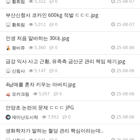
5,322
0
25-08-07
황희림
부산신항서 코카인 600kg 적발 ㄷㄷㄷ.jpg
5,012
0
25-08-07
황희림
인생 처음 알바하는 30대..jpg
5,360
0
25-08-06
몽비쥬
금강 익사 사고 근황, 유족측 금산군 관리 책임 제기.jpg
5,147
0
25-08-06
신림사
4남매를 혼자 키우는 아버지.jpg
5,051
0
25-08-06
모카크림
안양초 논란의 문제 ㄷㄷㄷ JPG
7,952
0
25-08-06
재미난도시락
생화학자가 말하는 혈당 관리 핵심이라는데...
6,041
0
25-08-06