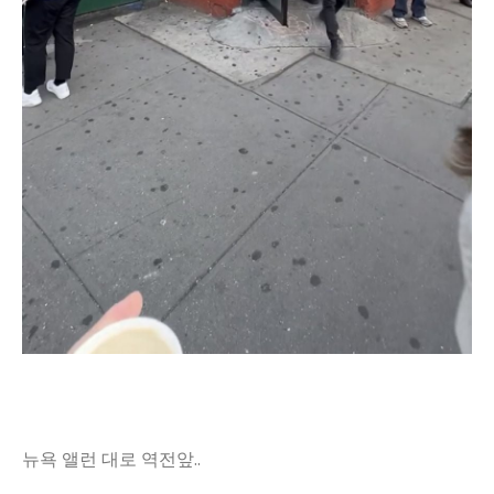
뉴욕 앨런 대로 역전앞..