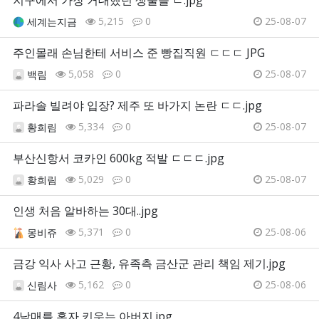
5,215
0
25-08-07
세계는지금
주인몰래 손님한테 서비스 준 빵집직원 ㄷㄷㄷ JPG
5,058
0
25-08-07
백림
파라솔 빌려야 입장? 제주 또 바가지 논란 ㄷㄷ.jpg
5,334
0
25-08-07
황희림
부산신항서 코카인 600kg 적발 ㄷㄷㄷ.jpg
5,029
0
25-08-07
황희림
인생 처음 알바하는 30대..jpg
5,371
0
25-08-06
몽비쥬
금강 익사 사고 근황, 유족측 금산군 관리 책임 제기.jpg
5,162
0
25-08-06
신림사
4남매를 혼자 키우는 아버지.jpg