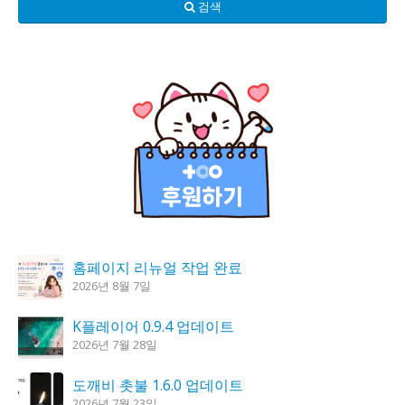
검색
홈페이지 리뉴얼 작업 완료
2026년 8월 7일
K플레이어 0.9.4 업데이트
2026년 7월 28일
도깨비 촛불 1.6.0 업데이트
2026년 7월 23일