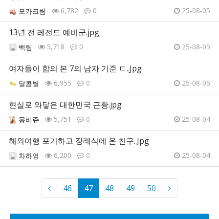
6,782
0
25-08-05
모카크림
13년 전 레전드 예비군.jpg
5,718
0
25-08-05
백림
여자들이 합의 본 7의 남자 기준 ㄷ..Jpg
6,955
0
25-08-05
달콤별
현실로 와닿은 대한민국 근황.jpg
5,751
0
25-08-04
몽비쥬
해외여행 포기하고 장례식에 온 친구..Jpg
6,200
0
25-08-04
차하영
46
47
48
49
50