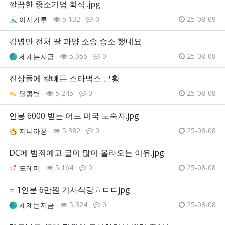
깔끔한 중소기업 회식..jpg
5,132
0
25-08-09
아시가루
김병만 전처 딸 파양 소송 승소 했네요
5,056
0
25-08-08
세계는지금
진상들에 칼빼든 스타벅스 근황
5,245
0
25-08-08
달콤별
연봉 6000 받는 어느 미국 노숙자.jpg
5,382
0
25-08-08
지니까꿍
DC에 범죄예고 글이 많이 올라오는 이유.jpg
5,164
0
25-08-08
도레미
⭐
1인분 6만원 기사식당ㅎㄷㄷjpg
5,324
0
25-08-08
세계는지금