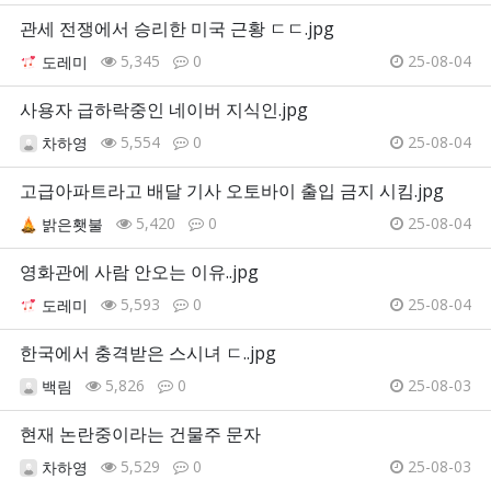
관세 전쟁에서 승리한 미국 근황 ㄷㄷ.jpg
5,345
0
25-08-04
도레미
사용자 급하락중인 네이버 지식인.jpg
5,554
0
25-08-04
차하영
고급아파트라고 배달 기사 오토바이 출입 금지 시킴.jpg
5,420
0
25-08-04
밝은횃불
영화관에 사람 안오는 이유..jpg
5,593
0
25-08-04
도레미
한국에서 충격받은 스시녀 ㄷ..jpg
5,826
0
25-08-03
백림
현재 논란중이라는 건물주 문자
5,529
0
25-08-03
차하영