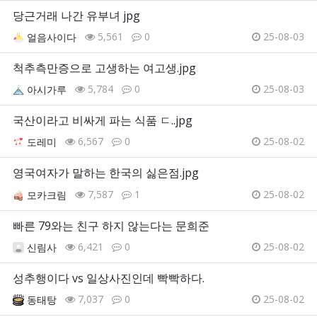
당근거래 나간 유부녀 jpg
5,561
0
25-08-03
얼음사이다
척추측만증으로 고생하는 여고생.jpg
5,784
0
25-08-03
아시가루
국산이라고 비싸게 파는 식품 ㄷ..jpg
6,567
0
25-08-02
도레미
영국여자가 말하는 한국의 싫은점.jpg
7,587
1
25-08-02
모카크림
빠른 79와는 친구 하지 않는다는 문희준
6,421
0
25-08-02
신림사
성추행이다 vs 일상사진인데 빡빡하다.
7,037
0
25-08-02
동태탕