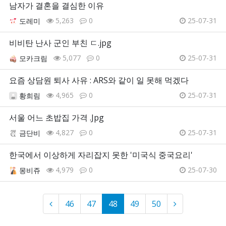
남자가 결혼을 결심한 이유
5,263
0
25-07-31
도레미
비비탄 난사 군인 부친 ㄷ.jpg
5,077
0
25-07-31
모카크림
요즘 상담원 퇴사 사유 : ARS와 같이 일 못해 먹겠다
4,965
0
25-07-31
황희림
서울 어느 초밥집 가격 .Jpg
4,827
0
25-07-31
금단비
한국에서 이상하게 자리잡지 못한 '미국식 중국요리'
4,979
0
25-07-30
몽비쥬
46
47
48
49
50