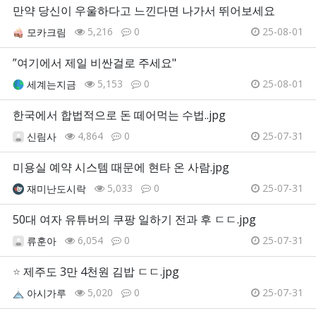
만약 당신이 우울하다고 느낀다면 나가서 뛰어보세요
5,216
0
25-08-01
모카크림
”여기에서 제일 비싼걸로 주세요"
5,153
0
25-08-01
세계는지금
한국에서 합법적으로 돈 떼어먹는 수법..jpg
4,864
0
25-07-31
신림사
미용실 예약 시스템 때문에 현타 온 사람.jpg
5,033
0
25-07-31
재미난도시락
50대 여자 유튜버의 쿠팡 일하기 전과 후 ㄷㄷ.jpg
6,054
0
25-07-31
류훈아
⭐
제주도 3만 4천원 김밥 ㄷㄷ.jpg
5,020
0
25-07-31
아시가루