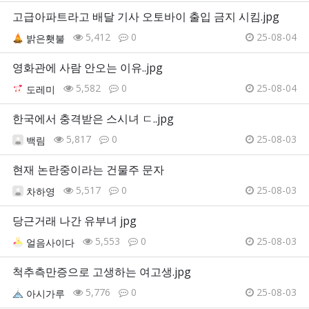
고급아파트라고 배달 기사 오토바이 출입 금지 시킴.jpg
5,412
0
25-08-04
밝은횃불
영화관에 사람 안오는 이유..jpg
5,582
0
25-08-04
도레미
한국에서 충격받은 스시녀 ㄷ..jpg
5,817
0
25-08-03
백림
현재 논란중이라는 건물주 문자
5,517
0
25-08-03
차하영
당근거래 나간 유부녀 jpg
5,553
0
25-08-03
얼음사이다
척추측만증으로 고생하는 여고생.jpg
5,776
0
25-08-03
아시가루