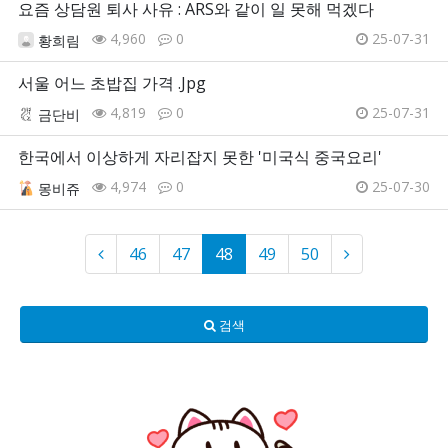
요즘 상담원 퇴사 사유 : ARS와 같이 일 못해 먹겠다
4,960
0
25-07-31
황희림
서울 어느 초밥집 가격 .Jpg
4,819
0
25-07-31
금단비
한국에서 이상하게 자리잡지 못한 '미국식 중국요리'
4,974
0
25-07-30
몽비쥬
46
47
48
49
50
검색