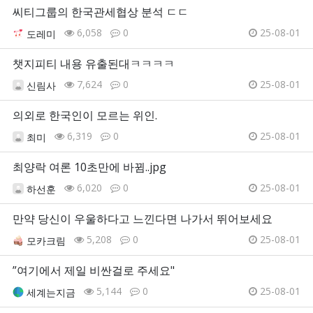
씨티그룹의 한국관세협상 분석 ㄷㄷ
6,058
0
25-08-01
도레미
챗지피티 내용 유출된대ㅋㅋㅋㅋ
7,624
0
25-08-01
신림사
의외로 한국인이 모르는 위인.
6,319
0
25-08-01
최미
최양락 여론 10초만에 바뀜..jpg
6,020
0
25-08-01
하선훈
만약 당신이 우울하다고 느낀다면 나가서 뛰어보세요
5,208
0
25-08-01
모카크림
”여기에서 제일 비싼걸로 주세요"
5,144
0
25-08-01
세계는지금