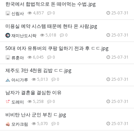
한국에서 합법적으로 돈 떼어먹는 수법..jpg
4,857
0
25-07-31
신림사
미용실 예약 시스템 때문에 현타 온 사람.jpg
5,018
0
25-07-31
재미난도시락
50대 여자 유튜버의 쿠팡 일하기 전과 후 ㄷㄷ.jpg
6,045
0
25-07-31
류훈아
제주도 3만 4천원 김밥 ㄷㄷ.jpg
5,013
0
25-07-31
아시가루
남자가 결혼을 결심한 이유
5,258
0
25-07-31
도레미
비비탄 난사 군인 부친 ㄷ.jpg
5,070
0
25-07-31
모카크림