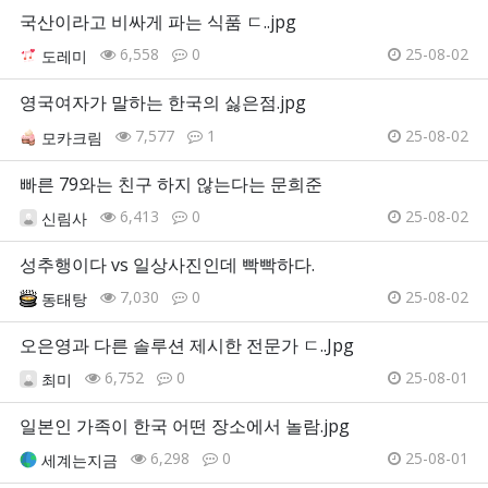
국산이라고 비싸게 파는 식품 ㄷ..jpg
6,558
0
25-08-02
도레미
영국여자가 말하는 한국의 싫은점.jpg
7,577
1
25-08-02
모카크림
빠른 79와는 친구 하지 않는다는 문희준
6,413
0
25-08-02
신림사
성추행이다 vs 일상사진인데 빡빡하다.
7,030
0
25-08-02
동태탕
오은영과 다른 솔루션 제시한 전문가 ㄷ..Jpg
6,752
0
25-08-01
최미
일본인 가족이 한국 어떤 장소에서 놀람.jpg
6,298
0
25-08-01
세계는지금