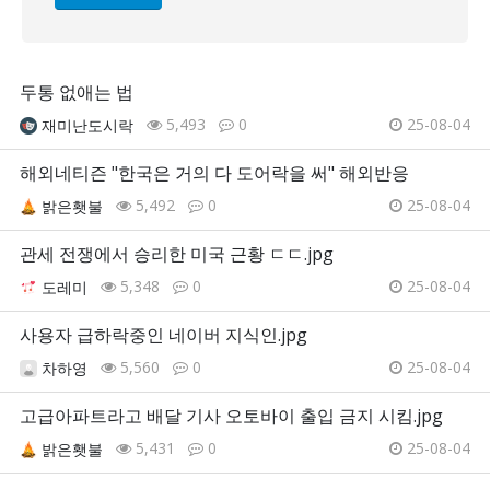
두통 없애는 법
5,493
0
25-08-04
재미난도시락
해외네티즌 "한국은 거의 다 도어락을 써" 해외반응
5,492
0
25-08-04
밝은횃불
관세 전쟁에서 승리한 미국 근황 ㄷㄷ.jpg
5,348
0
25-08-04
도레미
사용자 급하락중인 네이버 지식인.jpg
5,560
0
25-08-04
차하영
고급아파트라고 배달 기사 오토바이 출입 금지 시킴.jpg
5,431
0
25-08-04
밝은횃불