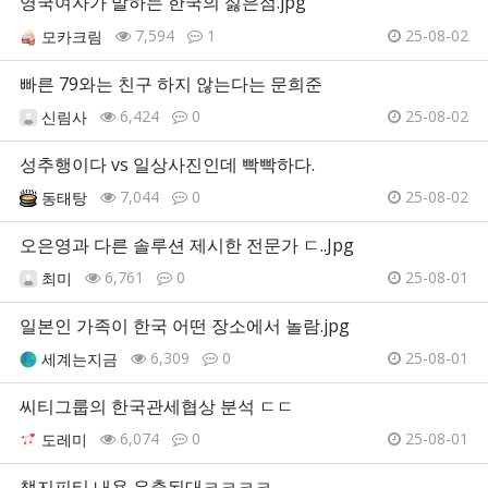
영국여자가 말하는 한국의 싫은점.jpg
7,594
1
25-08-02
모카크림
빠른 79와는 친구 하지 않는다는 문희준
6,424
0
25-08-02
신림사
성추행이다 vs 일상사진인데 빡빡하다.
7,044
0
25-08-02
동태탕
오은영과 다른 솔루션 제시한 전문가 ㄷ..Jpg
6,761
0
25-08-01
최미
일본인 가족이 한국 어떤 장소에서 놀람.jpg
6,309
0
25-08-01
세계는지금
씨티그룹의 한국관세협상 분석 ㄷㄷ
6,074
0
25-08-01
도레미
챗지피티 내용 유출된대ㅋㅋㅋㅋ