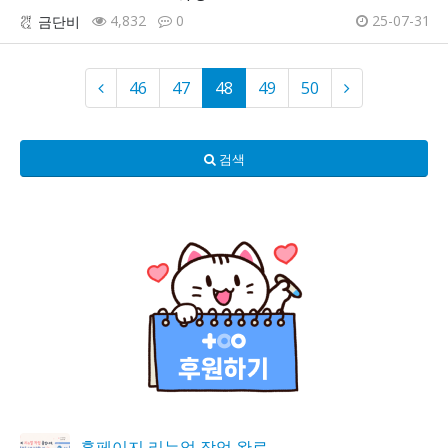
4,832
0
25-07-31
금단비
46
47
48
49
50
검색
홈페이지 리뉴얼 작업 완료