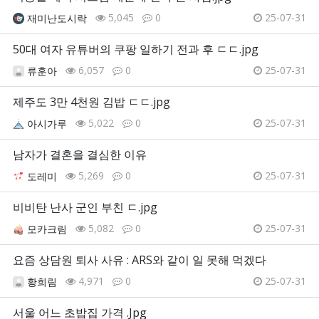
5,045
0
25-07-31
재미난도시락
50대 여자 유튜버의 쿠팡 일하기 전과 후 ㄷㄷ.jpg
6,057
0
25-07-31
류훈아
제주도 3만 4천원 김밥 ㄷㄷ.jpg
5,022
0
25-07-31
아시가루
남자가 결혼을 결심한 이유
5,269
0
25-07-31
도레미
비비탄 난사 군인 부친 ㄷ.jpg
5,082
0
25-07-31
모카크림
요즘 상담원 퇴사 사유 : ARS와 같이 일 못해 먹겠다
4,971
0
25-07-31
황희림
서울 어느 초밥집 가격 .Jpg