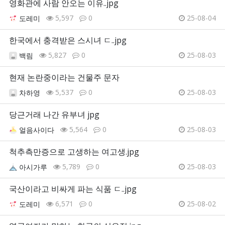
영화관에 사람 안오는 이유..jpg
5,597
0
25-08-04
도레미
한국에서 충격받은 스시녀 ㄷ..jpg
5,827
0
25-08-03
백림
현재 논란중이라는 건물주 문자
5,537
0
25-08-03
차하영
당근거래 나간 유부녀 jpg
5,564
0
25-08-03
얼음사이다
척추측만증으로 고생하는 여고생.jpg
5,789
0
25-08-03
아시가루
국산이라고 비싸게 파는 식품 ㄷ..jpg
6,571
0
25-08-02
도레미