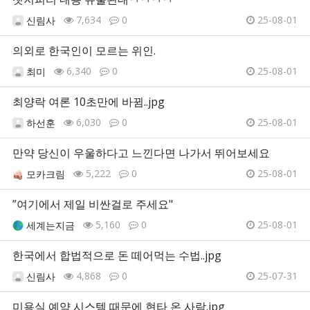
7,634
0
25-08-01
신림사
의외로 한국인이 모르는 위인.
6,340
0
25-08-01
최미
최양락 여론 10초만에 바뀜..jpg
6,030
0
25-08-01
하선훈
만약 당신이 우울하다고 느낀다면 나가서 뛰어보세요
5,222
0
25-08-01
모카크림
”여기에서 제일 비싼걸로 주세요"
5,160
0
25-08-01
세계는지금
한국에서 합법적으로 돈 떼어먹는 수법..jpg
4,868
0
25-07-31
신림사
미용실 예약 시스템 때문에 현타 온 사람.jpg