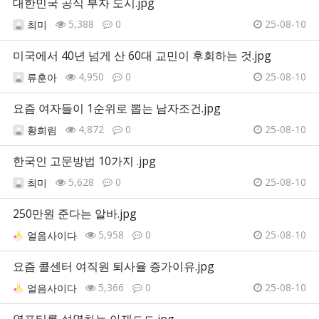
대한민국 공식 부자 도시.jpg
5,388
0
25-08-10
최미
미국에서 40년 넘게 산 60대 교민이 후회하는 것.jpg
4,950
0
25-08-10
류훈아
요즘 여자들이 1순위로 뽑는 남자조건.jpg
4,872
0
25-08-10
황희림
한국인 고문방법 10가지 .jpg
5,628
0
25-08-10
최미
250만원 준다는 알바.jpg
5,958
0
25-08-10
얼음사이다
요즘 콜센터 여직원 퇴사율 증가이유.jpg
5,366
0
25-08-10
얼음사이다
영포티를 설명하는 아재ㄷㄷ.jpg