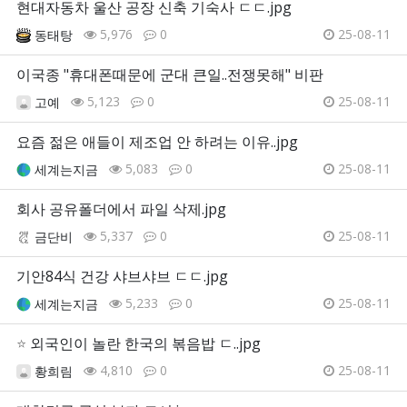
현대자동차 울산 공장 신축 기숙사 ㄷㄷ.jpg
5,976
0
25-08-11
동태탕
이국종 "휴대폰때문에 군대 큰일..전쟁못해" 비판
5,123
0
25-08-11
고예
요즘 젊은 애들이 제조업 안 하려는 이유..jpg
5,083
0
25-08-11
세계는지금
회사 공유폴더에서 파일 삭제.jpg
5,337
0
25-08-11
금단비
기안84식 건강 샤브샤브 ㄷㄷ.jpg
5,233
0
25-08-11
세계는지금
⭐
외국인이 놀란 한국의 볶음밥 ㄷ..jpg
4,810
0
25-08-11
황희림