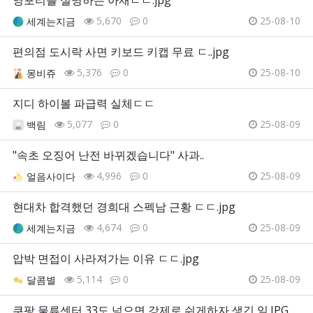
5,670
0
25-08-10
세계는지금
편의점 도시락 사면 키보드 키캡 무료 ㄷ..jpg
5,376
0
25-08-10
몽비쥬
지디 하이볼 파급력 실체ㄷㄷ
5,077
0
25-08-09
백림
"속초 오징어 난전 바뀌겠습니다" 사과..
4,996
0
25-08-09
얼음사이다
현대차 합격했던 경희대 스펙남 근황 ㄷㄷ.jpg
4,674
0
25-08-09
세계는지금
압박 면접이 사라져가는 이유 ㄷㄷ.jpg
5,114
0
25-08-09
달콤별
쿠팡 물류센터 33도 넘으면 강제로 쉬게하자 생긴 일.JPG