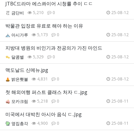
JTBC드라마 에스콰이어 시청률 추이 ㄷㄷ
5,210
0
25-08-12
금단비
박물관 입장료 유료로 해야 하는 이유
5,173
0
25-08-12
아시가루
지방대 병원의 비인기과 전공의가 가진 마인드
5,329
0
25-08-12
달콤별
맥도날드 신메뉴.jpg
4,831
0
25-08-12
밝은횃불
첫 해외여행 퍼스트 클래스 처자 ㄷ..jpg
5,218
0
25-08-11
모카크림
미국에서 대박친 아시아 음식 ㄷ..Jpg
4,900
0
25-08-11
옆집총각