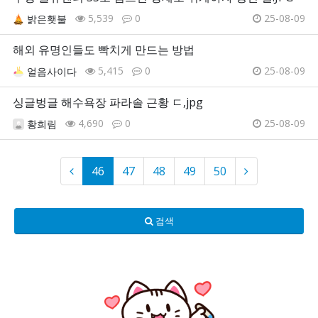
5,539
0
25-08-09
밝은횃불
해외 유명인들도 빡치게 만드는 방법
5,415
0
25-08-09
얼음사이다
싱글벙글 해수욕장 파라솔 근황 ㄷ,jpg
4,690
0
25-08-09
황희림
46
47
48
49
50
검색