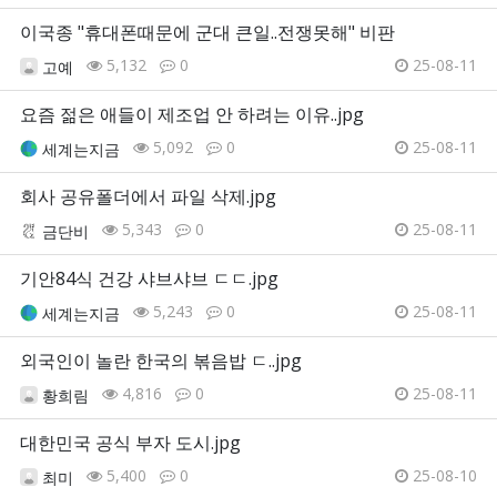
이국종 "휴대폰때문에 군대 큰일..전쟁못해" 비판
5,132
0
25-08-11
고예
요즘 젊은 애들이 제조업 안 하려는 이유..jpg
5,092
0
25-08-11
세계는지금
회사 공유폴더에서 파일 삭제.jpg
5,343
0
25-08-11
금단비
기안84식 건강 샤브샤브 ㄷㄷ.jpg
5,243
0
25-08-11
세계는지금
외국인이 놀란 한국의 볶음밥 ㄷ..jpg
4,816
0
25-08-11
황희림
대한민국 공식 부자 도시.jpg
5,400
0
25-08-10
최미