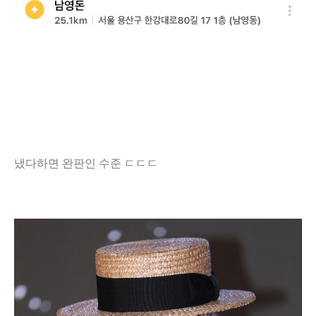
냈다하면 완판인 수준 ㄷㄷㄷ