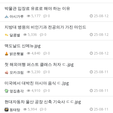
박물관 입장료 유료로 해야 하는 이유
5,177
0
25-08-12
아시가루
지방대 병원의 비인기과 전공의가 가진 마인드
5,336
0
25-08-12
달콤별
맥도날드 신메뉴.jpg
4,840
0
25-08-12
밝은횃불
첫 해외여행 퍼스트 클래스 처자 ㄷ..jpg
5,230
0
25-08-11
모카크림
미국에서 대박친 아시아 음식 ㄷ..Jpg
4,910
0
25-08-11
옆집총각
현대자동차 울산 공장 신축 기숙사 ㄷㄷ.jpg
5,994
0
25-08-11
동태탕