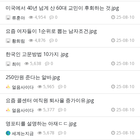
미국에서 40년 넘게 산 60대 교민이 후회하는 것.jpg
4,954
0
25-08-10
류훈아
요즘 여자들이 1순위로 뽑는 남자조건.jpg
4,876
0
25-08-10
황희림
한국인 고문방법 10가지 .jpg
5,638
0
25-08-10
최미
250만원 준다는 알바.jpg
5,965
0
25-08-10
얼음사이다
요즘 콜센터 여직원 퇴사율 증가이유.jpg
5,377
0
25-08-10
얼음사이다
영포티를 설명하는 아재ㄷㄷ.jpg
5,678
0
25-08-10
세계는지금