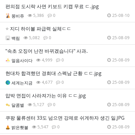
편의점 도시락 사면 키보드 키캡 무료 ㄷ..jpg
5,386
0
25-08-10
몽비쥬
⭐
지디 하이볼 파급력 실체ㄷㄷ
5,082
0
25-08-09
백림
"속초 오징어 난전 바뀌겠습니다" 사과..
4,999
0
25-08-09
얼음사이다
현대차 합격했던 경희대 스펙남 근황 ㄷㄷ.jpg
4,677
0
25-08-09
세계는지금
압박 면접이 사라져가는 이유 ㄷㄷ.jpg
5,127
0
25-08-09
달콤별
쿠팡 물류센터 33도 넘으면 강제로 쉬게하자 생긴 일.JPG
5,547
0
25-08-09
밝은횃불