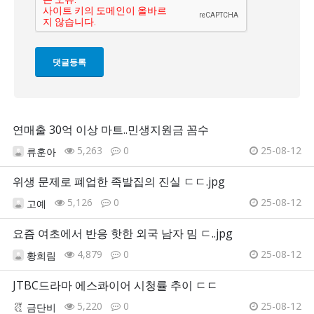
연매출 30억 이상 마트..민생지원금 꼼수
5,263
0
25-08-12
류훈아
위생 문제로 폐업한 족발집의 진실 ㄷㄷ.jpg
5,126
0
25-08-12
고예
요즘 여초에서 반응 핫한 외국 남자 밈 ㄷ..jpg
4,879
0
25-08-12
황희림
JTBC드라마 에스콰이어 시청률 추이 ㄷㄷ
5,220
0
25-08-12
금단비