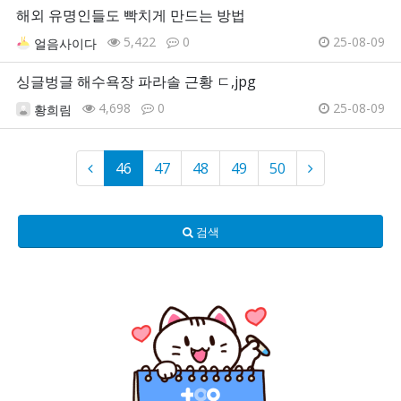
해외 유명인들도 빡치게 만드는 방법
5,422
0
25-08-09
얼음사이다
싱글벙글 해수욕장 파라솔 근황 ㄷ,jpg
4,698
0
25-08-09
황희림
46
47
48
49
50
검색