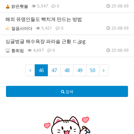
5,547
0
25-08-09
밝은횃불
해외 유명인들도 빡치게 만드는 방법
5,421
0
25-08-09
얼음사이다
싱글벙글 해수욕장 파라솔 근황 ㄷ,jpg
4,697
0
25-08-09
황희림
46
47
48
49
50
검색