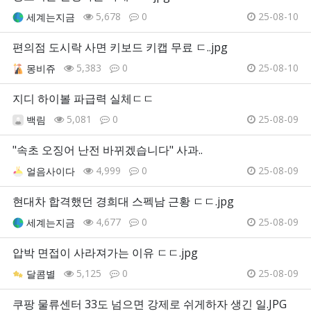
5,678
0
25-08-10
세계는지금
편의점 도시락 사면 키보드 키캡 무료 ㄷ..jpg
5,383
0
25-08-10
몽비쥬
지디 하이볼 파급력 실체ㄷㄷ
5,081
0
25-08-09
백림
"속초 오징어 난전 바뀌겠습니다" 사과..
4,999
0
25-08-09
얼음사이다
현대차 합격했던 경희대 스펙남 근황 ㄷㄷ.jpg
4,677
0
25-08-09
세계는지금
압박 면접이 사라져가는 이유 ㄷㄷ.jpg
5,125
0
25-08-09
달콤별
쿠팡 물류센터 33도 넘으면 강제로 쉬게하자 생긴 일.JPG