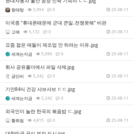
현대자동차 울산 공장 신축 기숙사 ㄷㄷ.jpg
5,994
0
25-08-11
동태탕
이국종 "휴대폰때문에 군대 큰일..전쟁못해" 비판
5,132
0
25-08-11
고예
요즘 젊은 애들이 제조업 안 하려는 이유..jpg
5,090
0
25-08-11
세계는지금
회사 공유폴더에서 파일 삭제.jpg
5,342
0
25-08-11
금단비
기안84식 건강 샤브샤브 ㄷㄷ.jpg
5,242
0
25-08-11
세계는지금
외국인이 놀란 한국의 볶음밥 ㄷ..jpg
4,815
0
25-08-11
황희림
대한민국 공식 부자 도시.jpg