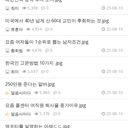
5,398
0
25-08-10
최미
미국에서 40년 넘게 산 60대 교민이 후회하는 것.jpg
4,954
0
25-08-10
류훈아
요즘 여자들이 1순위로 뽑는 남자조건.jpg
4,876
0
25-08-10
황희림
한국인 고문방법 10가지 .jpg
5,637
0
25-08-10
최미
250만원 준다는 알바.jpg
5,965
0
25-08-10
얼음사이다
요즘 콜센터 여직원 퇴사율 증가이유.jpg
5,376
0
25-08-10
얼음사이다
영포티를 설명하는 아재ㄷㄷ.jpg