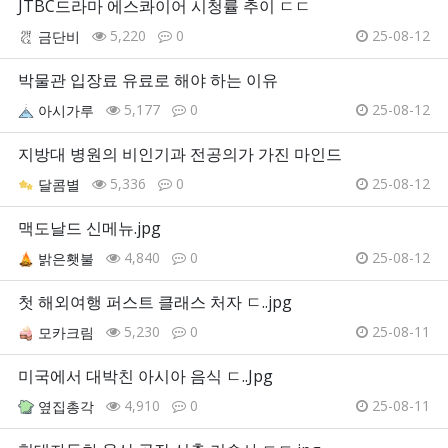
JTBC드라마 에스콰이어 시청률 추이 ㄷㄷ
5,220
0
25-08-12
금단비
박물관 입장료 유료로 해야 하는 이유
5,177
0
25-08-12
아시가루
지방대 병원의 비인기과 전공의가 가진 마인드
5,336
0
25-08-12
달콤별
맥도날드 신메뉴.jpg
4,840
0
25-08-12
밝은횃불
첫 해외여행 퍼스트 클래스 처자 ㄷ..jpg
5,230
0
25-08-11
모카크림
미국에서 대박친 아시아 음식 ㄷ..Jpg
4,910
0
25-08-11
옆집총각