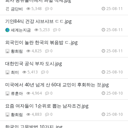
5,348
0
25-08-11
금단비
기안84식 건강 샤브샤브 ㄷㄷ.jpg
5,253
0
25-08-11
세계는지금
외국인이 놀란 한국의 볶음밥 ㄷ..jpg
4,825
0
25-08-11
황희림
대한민국 공식 부자 도시.jpg
5,413
0
25-08-10
최미
미국에서 40년 넘게 산 60대 교민이 후회하는 것.jpg
4,964
0
25-08-10
류훈아
요즘 여자들이 1순위로 뽑는 남자조건.jpg
4,883
0
25-08-10
황희림
한국인 고문방법 10가지 .jpg