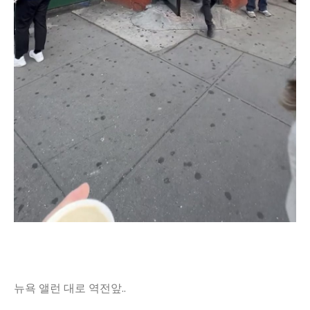
뉴욕 앨런 대로 역전앞..