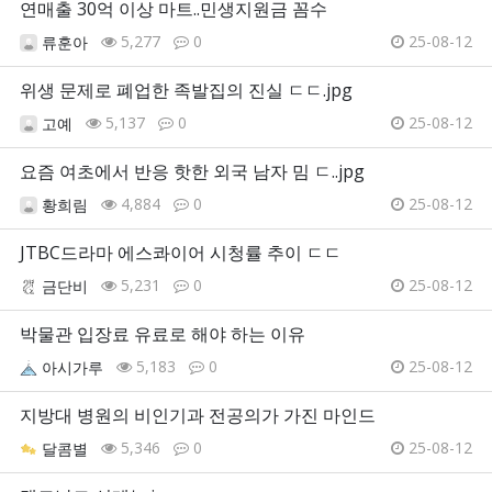
연매출 30억 이상 마트..민생지원금 꼼수
5,277
0
25-08-12
류훈아
위생 문제로 폐업한 족발집의 진실 ㄷㄷ.jpg
5,137
0
25-08-12
고예
요즘 여초에서 반응 핫한 외국 남자 밈 ㄷ..jpg
4,884
0
25-08-12
황희림
JTBC드라마 에스콰이어 시청률 추이 ㄷㄷ
5,231
0
25-08-12
금단비
박물관 입장료 유료로 해야 하는 이유
5,183
0
25-08-12
아시가루
지방대 병원의 비인기과 전공의가 가진 마인드
5,346
0
25-08-12
달콤별