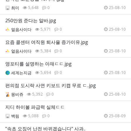
5,648
0
25-08-10
최미
250만원 준다는 알바.jpg
5,971
0
25-08-10
얼음사이다
요즘 콜센터 여직원 퇴사율 증가이유.jpg
5,384
0
25-08-10
얼음사이다
영포티를 설명하는 아재ㄷㄷ.jpg
5,694
0
25-08-10
세계는지금
편의점 도시락 사면 키보드 키캡 무료 ㄷ..jpg
5,392
0
25-08-10
몽비쥬
지디 하이볼 파급력 실체ㄷㄷ
5,088
0
25-08-09
백림
"속초 오징어 난전 바뀌겠습니다" 사과..