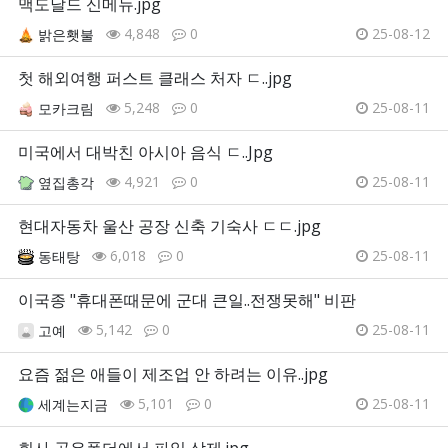
맥도날드 신메뉴.jpg
4,848
0
25-08-12
밝은횃불
첫 해외여행 퍼스트 클래스 처자 ㄷ..jpg
5,248
0
25-08-11
모카크림
미국에서 대박친 아시아 음식 ㄷ..Jpg
4,921
0
25-08-11
옆집총각
현대자동차 울산 공장 신축 기숙사 ㄷㄷ.jpg
6,018
0
25-08-11
동태탕
이국종 "휴대폰때문에 군대 큰일..전쟁못해" 비판
5,142
0
25-08-11
고예
요즘 젊은 애들이 제조업 안 하려는 이유..jpg
5,101
0
25-08-11
세계는지금
회사 공유폴더에서 파일 삭제.jpg