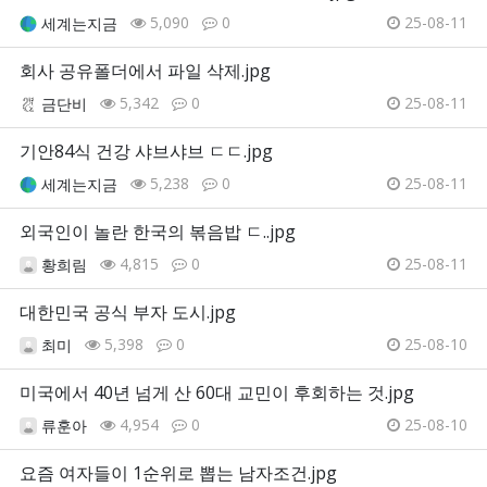
5,090
0
25-08-11
세계는지금
회사 공유폴더에서 파일 삭제.jpg
5,342
0
25-08-11
금단비
기안84식 건강 샤브샤브 ㄷㄷ.jpg
5,238
0
25-08-11
세계는지금
외국인이 놀란 한국의 볶음밥 ㄷ..jpg
4,815
0
25-08-11
황희림
대한민국 공식 부자 도시.jpg
5,398
0
25-08-10
최미
미국에서 40년 넘게 산 60대 교민이 후회하는 것.jpg
4,954
0
25-08-10
류훈아
요즘 여자들이 1순위로 뽑는 남자조건.jpg