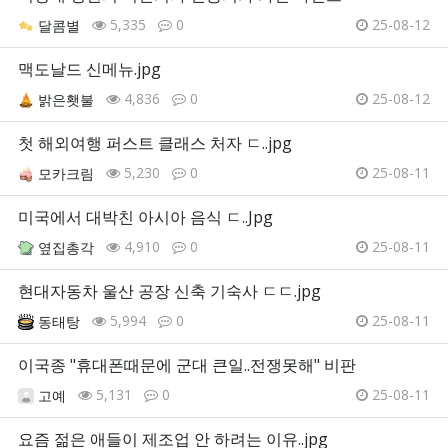
5,335
0
25-08-12
달콤별
맥도날드 신메뉴.jpg
4,836
0
25-08-12
밝은횃불
첫 해외여행 퍼스트 클래스 처자 ㄷ..jpg
5,230
0
25-08-11
모카크림
미국에서 대박친 아시아 음식 ㄷ..Jpg
4,910
0
25-08-11
옆집총각
현대자동차 울산 공장 신축 기숙사 ㄷㄷ.jpg
5,994
0
25-08-11
동태탕
이국종 "휴대폰때문에 군대 큰일..전쟁못해" 비판
5,131
0
25-08-11
고예
요즘 젊은 애들이 제조업 안 하려는 이유..jpg