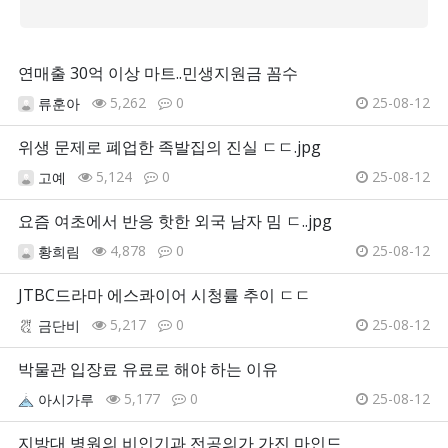
연매출 30억 이상 마트..민생지원금 꼼수
5,262
0
25-08-12
류훈아
위생 문제로 폐업한 족발집의 진실 ㄷㄷ.jpg
5,124
0
25-08-12
고예
요즘 여초에서 반응 핫한 외국 남자 밈 ㄷ..jpg
4,878
0
25-08-12
황희림
JTBC드라마 에스콰이어 시청률 추이 ㄷㄷ
5,217
0
25-08-12
금단비
박물관 입장료 유료로 해야 하는 이유
5,177
0
25-08-12
아시가루
지방대 병원의 비인기과 전공의가 가진 마인드