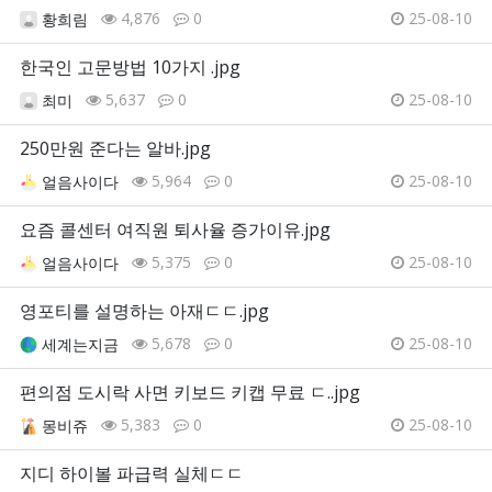
4,876
0
25-08-10
황희림
한국인 고문방법 10가지 .jpg
5,637
0
25-08-10
최미
250만원 준다는 알바.jpg
5,964
0
25-08-10
얼음사이다
요즘 콜센터 여직원 퇴사율 증가이유.jpg
5,375
0
25-08-10
얼음사이다
영포티를 설명하는 아재ㄷㄷ.jpg
5,678
0
25-08-10
세계는지금
편의점 도시락 사면 키보드 키캡 무료 ㄷ..jpg
5,383
0
25-08-10
몽비쥬
지디 하이볼 파급력 실체ㄷㄷ