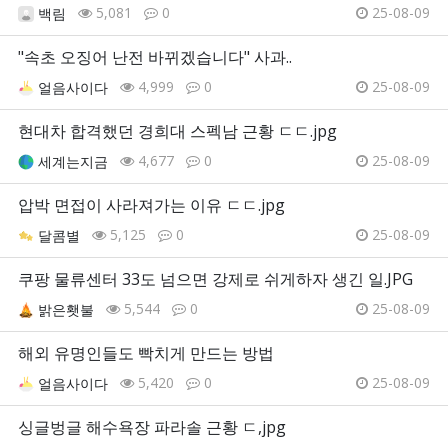
5,081
0
25-08-09
백림
"속초 오징어 난전 바뀌겠습니다" 사과..
4,999
0
25-08-09
얼음사이다
현대차 합격했던 경희대 스펙남 근황 ㄷㄷ.jpg
4,677
0
25-08-09
세계는지금
압박 면접이 사라져가는 이유 ㄷㄷ.jpg
5,125
0
25-08-09
달콤별
쿠팡 물류센터 33도 넘으면 강제로 쉬게하자 생긴 일.JPG
5,544
0
25-08-09
밝은횃불
해외 유명인들도 빡치게 만드는 방법
5,420
0
25-08-09
얼음사이다
싱글벙글 해수욕장 파라솔 근황 ㄷ,jpg