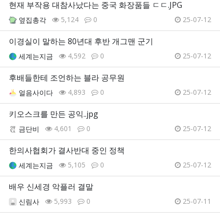
현재 부작용 대참사났다는 중국 화장품들 ㄷㄷ.JPG
5,124
0
25-07-12
옆집총각
이경실이 말하는 80년대 후반 개그맨 군기
4,592
0
25-07-12
세계는지금
후배들한테 조언하는 블라 공무원
4,893
0
25-07-12
얼음사이다
키오스크를 만든 공익..jpg
4,601
0
25-07-12
금단비
한의사협회가 결사반대 중인 정책
5,105
0
25-07-12
세계는지금
배우 신세경 악플러 결말
5,993
0
25-07-11
신림사