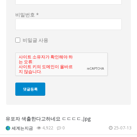
비밀번호 *
비밀글 사용
유포자 색출한다고하네요 ㄷㄷㄷㄷ..Jpg
4,922
0
25-07-13
세계는지금