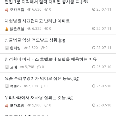
면접 1분 지각해서 탈락 처리된 공시생 ㄷ..JPG
6,636
0
25-07-11
모카크림
대형병원 시끄럽다고 난리난 아파트
6,325
0
25-07-11
밝은횃불
싱글벙글 익산 맥도날드 상황..jpg
5,820
0
25-07-11
황희림
염경환이 비지니스 호텔보다 모텔을 애용하는 이유
5,798
0
25-07-10
고예
요즘 수리부엉이가 먹이로 삼은 동물..jpg
6,198
0
25-07-10
류훈아
우리나라에서 재사용 잘되는 것들.jpg
5,960
0
25-07-10
모카크림