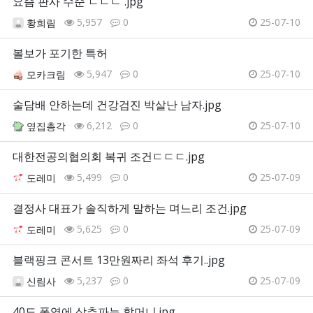
요즘 판사 수준 ㄷㄷㄷ .jpg
5,957
0
25-07-10
황희림
볼보가 포기한 특허
5,947
0
25-07-10
모카크림
술담배 안하는데 건강검진 박살난 남자.jpg
6,212
0
25-07-10
옆집총각
대한전공의협의회 복귀 조건ㄷㄷㄷ.jpg
5,499
0
25-07-09
도레미
결정사 대표가 솔직하게 말하는 며느리 조건.jpg
5,625
0
25-07-09
도레미
블랙핑크 콘서트 13만원짜리 좌석 후기..jpg
5,237
0
25-07-09
신림사
40도 폭염에 상추파는 할머니.jpg