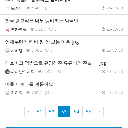
5,489
0
25-07-09
도레미
한국 결혼식은 너무 낭비라는 외국인
5,551
0
25-07-09
모카크림
언제부턴가 티비 잘 안 보는 이유..jpg
5,702
0
25-07-08
차하영
러브버그 먹방으로 유명해진 유튜버의 진실 ㄷ..jpg
5,452
0
25-07-08
재미난도시락
아들이 누나를 괴롭혀요
7,326
0
25-07-07
차하영
51
52
53
54
55