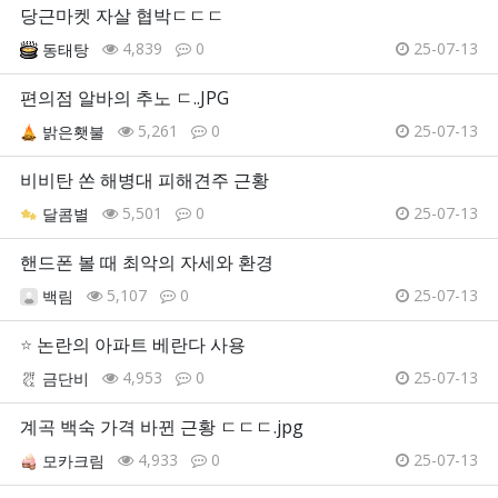
당근마켓 자살 협박ㄷㄷㄷ
4,839
0
25-07-13
동태탕
편의점 알바의 추노 ㄷ..JPG
5,261
0
25-07-13
밝은횃불
비비탄 쏜 해병대 피해견주 근황
5,501
0
25-07-13
달콤별
핸드폰 볼 때 최악의 자세와 환경
5,107
0
25-07-13
백림
⭐
논란의 아파트 베란다 사용
4,953
0
25-07-13
금단비
계곡 백숙 가격 바뀐 근황 ㄷㄷㄷ.jpg
4,933
0
25-07-13
모카크림