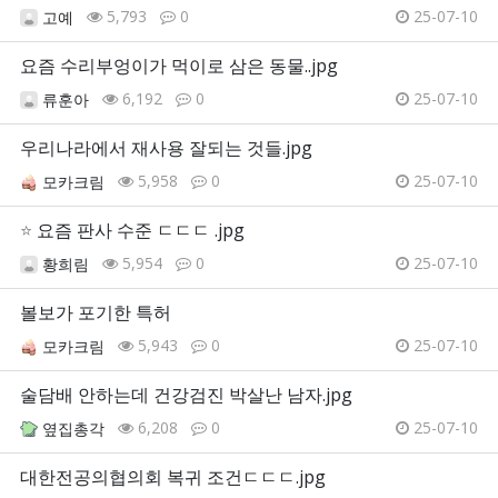
5,793
0
25-07-10
고예
요즘 수리부엉이가 먹이로 삼은 동물..jpg
6,192
0
25-07-10
류훈아
우리나라에서 재사용 잘되는 것들.jpg
5,958
0
25-07-10
모카크림
⭐
요즘 판사 수준 ㄷㄷㄷ .jpg
5,954
0
25-07-10
황희림
볼보가 포기한 특허
5,943
0
25-07-10
모카크림
술담배 안하는데 건강검진 박살난 남자.jpg
6,208
0
25-07-10
옆집총각
대한전공의협의회 복귀 조건ㄷㄷㄷ.jpg