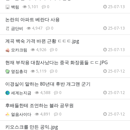
5,101
0
25-07-13
백림
논란의 아파트 베란다 사용
4,947
0
25-07-13
금단비
계곡 백숙 가격 바뀐 근황 ㄷㄷㄷ.jpg
4,926
0
25-07-13
모카크림
현재 부작용 대참사났다는 중국 화장품들 ㄷㄷ.JPG
5,119
0
25-07-12
옆집총각
이경실이 말하는 80년대 후반 개그맨 군기
4,588
0
25-07-12
세계는지금
후배들한테 조언하는 블라 공무원
4,891
0
25-07-12
얼음사이다
키오스크를 만든 공익..jpg