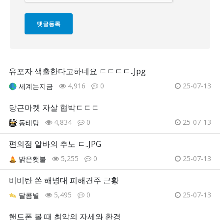
유포자 색출한다고하네요 ㄷㄷㄷㄷ..Jpg
4,916
0
25-07-13
세계는지금
당근마켓 자살 협박ㄷㄷㄷ
4,834
0
25-07-13
동태탕
편의점 알바의 추노 ㄷ..JPG
5,255
0
25-07-13
밝은횃불
비비탄 쏜 해병대 피해견주 근황
5,495
0
25-07-13
달콤별
핸드폰 볼 때 최악의 자세와 환경