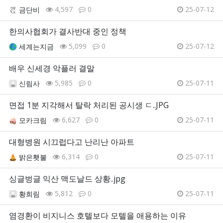
4,597
0
25-07-12
금단비
한의사협회가 결사반대 중인 정책
5,099
0
25-07-12
세계는지금
배우 신세경 악플러 결말
5,985
0
25-07-11
신림사
면접 1분 지각해서 탈락 처리된 공시생 ㄷ..JPG
6,627
0
25-07-11
모카크림
대형병원 시끄럽다고 난리난 아파트
6,314
0
25-07-11
밝은횃불
싱글벙글 익산 맥도날드 상황..jpg
5,812
0
25-07-11
황희림
염경환이 비지니스 호텔보다 모텔을 애용하는 이유