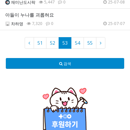
5,447
0
25-07-08
재미난도시락
아들이 누나를 괴롭혀요
7,320
0
25-07-07
차하영
51
52
53
54
55
검색