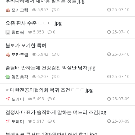
우리나라에서 재사용 잘되는 것들.jpg
5,957
0
25-07-10
모카크림
요즘 판사 수준 ㄷㄷㄷ .jpg
5,953
0
25-07-10
황희림
볼보가 포기한 특허
5,942
0
25-07-10
모카크림
술담배 안하는데 건강검진 박살난 남자.jpg
6,207
0
25-07-10
옆집총각
⭐
대한전공의협의회 복귀 조건ㄷㄷㄷ.jpg
5,493
0
25-07-09
도레미
결정사 대표가 솔직하게 말하는 며느리 조건.jpg
5,617
0
25-07-09
도레미
블랙핑크 콘서트 13만원짜리 좌석 후기..jpg