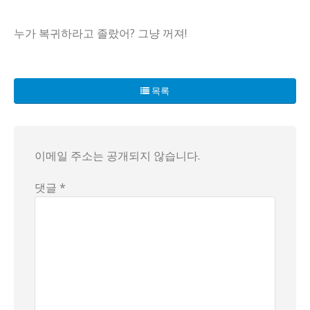
누가 복귀하라고 졸랐어? 그냥 꺼져!
대한전공의협의회 비상대책위원회가 2025년 7월 2일부터 7
첫 번째로 압도적인 지지를 얻은 사안은 '윤석열 정부의 필수
목록
더욱이 전공의들이 지적한 또 하나의 핵심 이슈는 불가항력적인
대한전공의협의회 비상대책위원회는 즉각적인 대응을 위해 긴급
이메일 주소는 공개되지 않습니다.
댓글 *