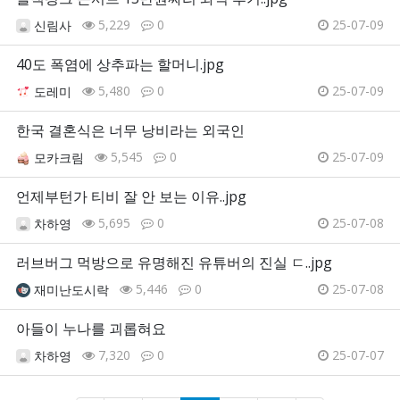
5,229
0
25-07-09
신림사
40도 폭염에 상추파는 할머니.jpg
5,480
0
25-07-09
도레미
한국 결혼식은 너무 낭비라는 외국인
5,545
0
25-07-09
모카크림
언제부턴가 티비 잘 안 보는 이유..jpg
5,695
0
25-07-08
차하영
러브버그 먹방으로 유명해진 유튜버의 진실 ㄷ..jpg
5,446
0
25-07-08
재미난도시락
아들이 누나를 괴롭혀요
7,320
0
25-07-07
차하영