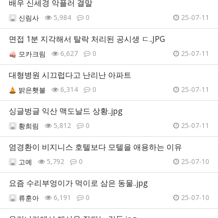
배우 신세경 악플러 결말
5,984
0
25-07-11
신림사
면접 1분 지각해서 탈락 처리된 공시생 ㄷ..JPG
6,627
0
25-07-11
모카크림
대형병원 시끄럽다고 난리난 아파트
6,314
0
25-07-11
밝은횃불
싱글벙글 익산 맥도날드 상황..jpg
5,812
0
25-07-11
황희림
염경환이 비지니스 호텔보다 모텔을 애용하는 이유
5,792
0
25-07-10
고예
요즘 수리부엉이가 먹이로 삼은 동물..jpg
6,191
0
25-07-10
류훈아