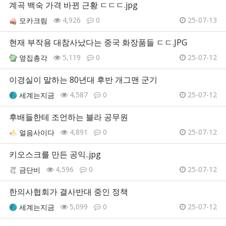
계곡 백숙 가격 바뀐 근황 ㄷㄷㄷ.jpg
4,926
0
25-07-13
모카크림
현재 부작용 대참사났다는 중국 화장품들 ㄷㄷ.JPG
5,119
0
25-07-12
옆집총각
이경실이 말하는 80년대 후반 개그맨 군기
4,587
0
25-07-12
세계는지금
후배들한테 조언하는 블라 공무원
4,891
0
25-07-12
얼음사이다
키오스크를 만든 공익..jpg
4,596
0
25-07-12
금단비
한의사협회가 결사반대 중인 정책
5,099
0
25-07-12
세계는지금