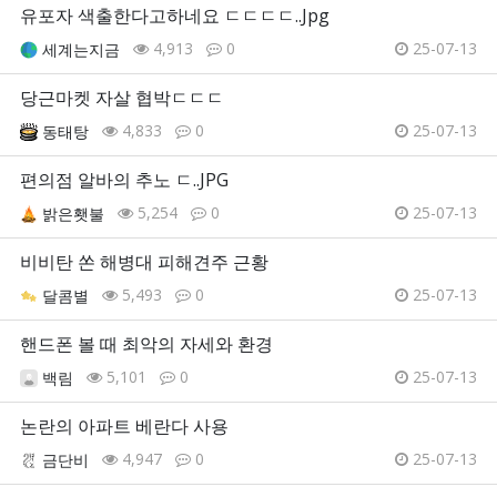
유포자 색출한다고하네요 ㄷㄷㄷㄷ..Jpg
4,913
0
25-07-13
세계는지금
당근마켓 자살 협박ㄷㄷㄷ
4,833
0
25-07-13
동태탕
편의점 알바의 추노 ㄷ..JPG
5,254
0
25-07-13
밝은횃불
비비탄 쏜 해병대 피해견주 근황
5,493
0
25-07-13
달콤별
핸드폰 볼 때 최악의 자세와 환경
5,101
0
25-07-13
백림
논란의 아파트 베란다 사용
4,947
0
25-07-13
금단비