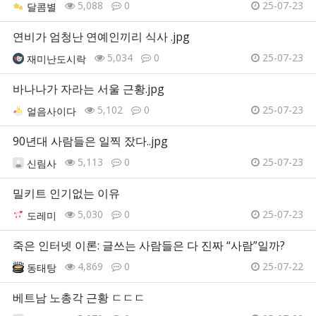
5,088
0
25-07-23
달콤별
연비가 엄청난 연예인끼리 식사 .jpg
5,034
0
25-07-23
재미난도시락
바나나가 자라는 서울 근황.jpg
5,102
0
25-07-23
얼음사이다
90년대 사람들은 일찍 잤다..jpg
5,113
0
25-07-23
신림사
밀키트 인기없는 이유
5,030
0
25-07-23
도레미
죽은 인터넷 이론: 글쓰는 사람들은 다 진짜 “사람”일까?
4,869
0
25-07-22
동태탕
베트남 노총각 근황 ㄷㄷㄷ