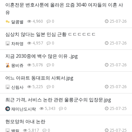
이혼전문 변호사툰에 올라온 요즘 3040 여자들의 이혼 사
유
4,960
0
25-07-26
달콤별
심상치 않다는 일본 민심 근황 ㄷㄷㄷㄷㄷㄷ
4,957
0
25-07-26
차하영
지금 2030중에 백수 많은 이유 ..jpg
5,076
0
25-07-26
몽비쥬
어느 아파트 동대표의 사퇴서.jpg
5,225
0
25-07-26
신림사
최근 가격, 서비스 논란 관련 울릉군수의 입장문.jpg
5,343
0
25-07-25
재미난도시락
현모양처 아내 논란
5,817
0
25-07-25
백림