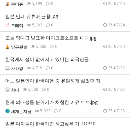
5,199
0
25-07-24
몽비쥬
일본 민폐 유튜버 근황.jpg
5,003
0
25-07-24
도레미
오늘 역대급 발표한 마이크로소프트 ㄷㄷ.jpg
5,368
0
25-07-24
밝은횃불
한국에서 정이 없어지고 있다는 외국인들
4,719
0
25-07-23
차하영
어느 일본인이 한국여행 중 유일하게 싫었던 점
5,060
0
25-07-23
최미
현재 의대생들 분위기가 처참한 이유 ㄷㄷ.jpg
5,023
0
25-07-23
세계는지금
일본 여자들이 한국가면 하고싶은 거 TOP10