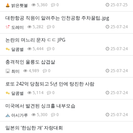
5,360
0
25-07-25
밝은횃불
대한항공 직원이 알려주는 인천공항 주차꿀팁..jpg
5,282
0
25-07-24
도레미
논란의 며느리 문자 ㄷㄷ JPG
5,444
0
25-07-24
달콤별
충격적인 울릉도 삽겹살
4,989
0
25-07-24
최미
로또 242억 당첨되고 5년 만에 탕진한 사람
5,114
0
25-07-24
달콤별
미국에서 발견된 싱크홀 내부모습
5,300
0
25-07-24
아시가루
일본의 ‘한심한 개’ 자랑대회