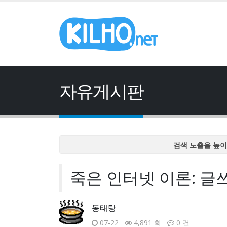
자유게시판
검색 노출을 높이
검색 노출을 높이
죽은 인터넷 이론: 글
검색 노출을 높이
검색 노출을 높이
검색 노출을 높이
동태탕
07-22
4,891 회
0 건