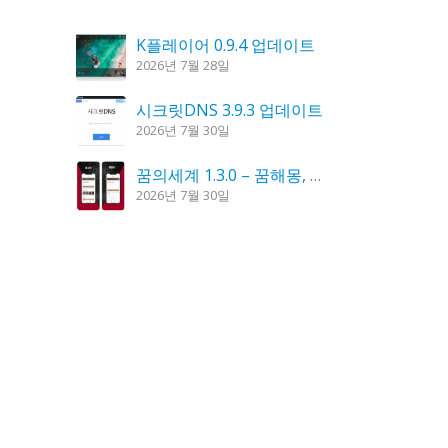
K플레이어 0.9.4 업데이트
2026년 7월 28일
시크릿DNS 3.9.3 업데이트
2026년 7월 30일
꿈의세계 1.3.0 – 꿈해몽, 꿈풀이
2026년 7월 30일
홈페이지 리뉴얼 작업 완료
2026년 8월 7일
도깨비 촛불 1.6.0 업데이트
2026년 7월 23일