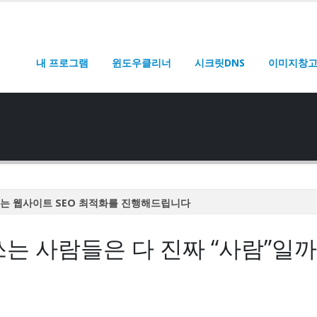
내 프로그램
윈도우클리너
시크릿DNS
이미지창
는 웹사이트 SEO 최적화를 진행해드립니다
는 웹사이트 SEO 최적화를 진행해드립니다
쓰는 사람들은 다 진짜 “사람”일까
는 웹사이트 SEO 최적화를 진행해드립니다
는 웹사이트 SEO 최적화를 진행해드립니다
는 웹사이트 SEO 최적화를 진행해드립니다