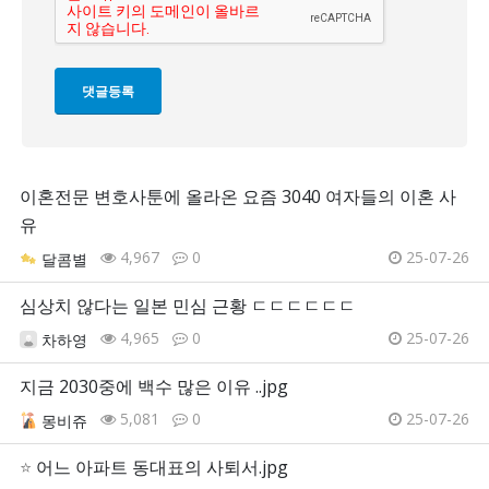
이혼전문 변호사툰에 올라온 요즘 3040 여자들의 이혼 사
유
4,967
0
25-07-26
달콤별
심상치 않다는 일본 민심 근황 ㄷㄷㄷㄷㄷㄷ
4,965
0
25-07-26
차하영
지금 2030중에 백수 많은 이유 ..jpg
5,081
0
25-07-26
몽비쥬
⭐
어느 아파트 동대표의 사퇴서.jpg