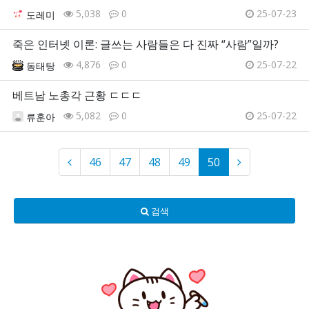
5,038
0
25-07-23
도레미
죽은 인터넷 이론: 글쓰는 사람들은 다 진짜 “사람”일까?
4,876
0
25-07-22
동태탕
베트남 노총각 근황 ㄷㄷㄷ
5,082
0
25-07-22
류훈아
46
47
48
49
50
검색