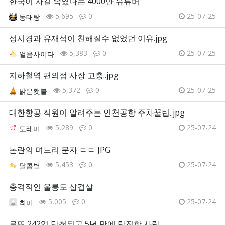
한국이 자길 속였다는 4000만 유튜버
5,695
0
25-07-25
동태탕
성시경과 유재석이 친해질수 없었던 이유.jpg
5,383
0
25-07-25
얼음사이다
지하철역 편의점 사장 고충..jpg
5,372
0
25-07-25
밝은횃불
대한항공 직원이 알려주는 인천공항 주차꿀팁..jpg
5,289
0
25-07-24
도레미
논란의 며느리 문자 ㄷㄷ JPG
5,453
0
25-07-24
달콤별
충격적인 울릉도 삽겹살
5,005
0
25-07-24
최미
로또 242억 당첨되고 5년 만에 탕진한 사람