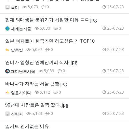
5,073
0
25-07-23
최미
현재 의대생들 분위기가 처참한 이유 ㄷㄷ.jpg
5,030
0
25-07-23
세계는지금
일본 여자들이 한국가면 하고싶은 거 TOP10
5,097
0
25-07-23
달콤별
연비가 엄청난 연예인끼리 식사 .jpg
5,039
0
25-07-23
재미난도시락
바나나가 자라는 서울 근황.jpg
5,112
0
25-07-23
얼음사이다
90년대 사람들은 일찍 잤다..jpg
5,123
0
25-07-23
신림사
밀키트 인기없는 이유