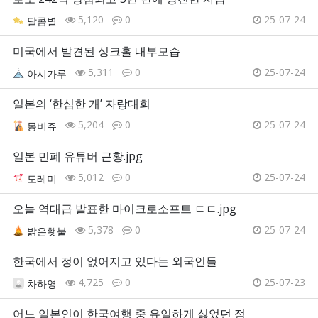
5,120
0
25-07-24
달콤별
미국에서 발견된 싱크홀 내부모습
5,311
0
25-07-24
아시가루
일본의 ‘한심한 개’ 자랑대회
5,204
0
25-07-24
몽비쥬
일본 민폐 유튜버 근황.jpg
5,012
0
25-07-24
도레미
오늘 역대급 발표한 마이크로소프트 ㄷㄷ.jpg
5,378
0
25-07-24
밝은횃불
한국에서 정이 없어지고 있다는 외국인들
4,725
0
25-07-23
차하영
어느 일본인이 한국여행 중 유일하게 싫었던 점