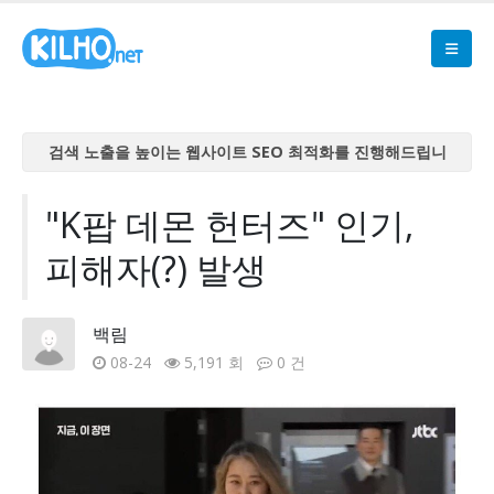
검색 노출을 높이는 웹사이트 SEO 최적화를 진행해드립니
다
검색 노출을 높이는 웹사이트 SEO 최적화를 진행해드립니
"K팝 데몬 헌터즈" 인기,
다
피해자(?) 발생
검색 노출을 높이는 웹사이트 SEO 최적화를 진행해드립니
다
검색 노출을 높이는 웹사이트 SEO 최적화를 진행해드립니
백림
다
08-24
5,191 회
0 건
검색 노출을 높이는 웹사이트 SEO 최적화를 진행해드립니
다