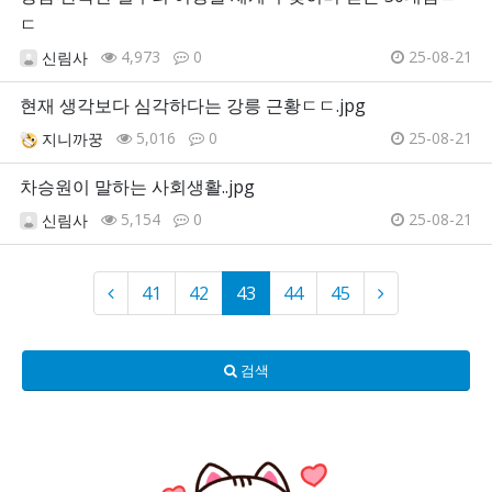
ㄷ
4,973
0
25-08-21
신림사
현재 생각보다 심각하다는 강릉 근황ㄷㄷ.jpg
5,016
0
25-08-21
지니까꿍
차승원이 말하는 사회생활..jpg
5,154
0
25-08-21
신림사
41
42
43
44
45
검색