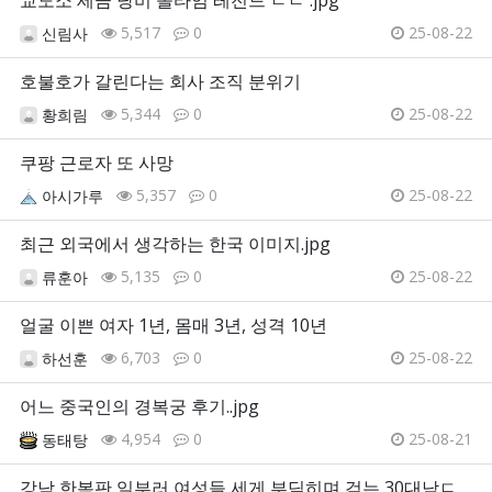
5,517
0
25-08-22
신림사
호불호가 갈린다는 회사 조직 분위기
5,344
0
25-08-22
황희림
쿠팡 근로자 또 사망
5,357
0
25-08-22
아시가루
최근 외국에서 생각하는 한국 이미지.jpg
5,135
0
25-08-22
류훈아
얼굴 이쁜 여자 1년, 몸매 3년, 성격 10년
6,703
0
25-08-22
하선훈
어느 중국인의 경복궁 후기..jpg
4,954
0
25-08-21
동태탕
강남 한복판 일부러 여성들 세게 부딪히며 걷는 30대남ㄷ