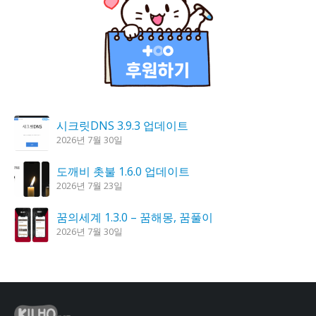
시크릿DNS 3.9.3 업데이트
2026년 7월 30일
도깨비 촛불 1.6.0 업데이트
2026년 7월 23일
꿈의세계 1.3.0 – 꿈해몽, 꿈풀이
2026년 7월 30일
K플레이어 0.9.4 업데이트
2026년 7월 28일
홈페이지 리뉴얼 작업중입니다.