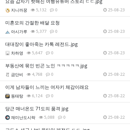
요즘 갑자기 핫해진 여행유튜버 스토리 ㄷㄷ.jpg
5,132
0
25-08-23
지니까꿍
미혼모의 간절한 배달 요청
5,377
0
25-08-23
아시가루
대대장이 좋아죽는 카톡 레전드..jpg
5,647
0
25-08-23
차하영
부동산에 묶인 빈곤 노인 ㅋㅋㅋㅋㅋ.jpg
4,768
0
25-08-22
금단비
이게 남자들이 느끼는 여자키 체감이래요
6,124
0
25-08-22
동태탕
당근 매너온도 71도의 품격 jpg
5,088
0
25-08-22
재미난도시락
교도소 세금 낭비 올타임 레전드 ㄷㄷ .jpg