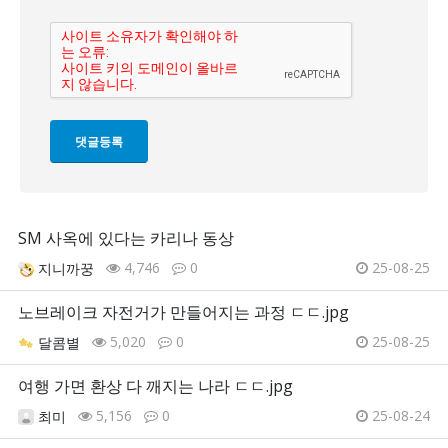
SM 사옥에 있다는 카리나 동상
4,746
0
25-08-25
지니까꿍
노브레이크 자전거가 만들어지는 과정 ㄷㄷ.jpg
5,020
0
25-08-25
달콤별
여행 가면 환상 다 깨지는 나라 ㄷㄷ.jpg
5,156
0
25-08-24
최미