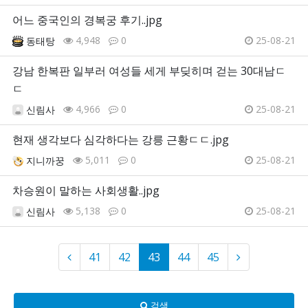
어느 중국인의 경복궁 후기..jpg
4,948
0
25-08-21
동태탕
강남 한복판 일부러 여성들 세게 부딪히며 걷는 30대남ㄷ
ㄷ
4,966
0
25-08-21
신림사
현재 생각보다 심각하다는 강릉 근황ㄷㄷ.jpg
5,011
0
25-08-21
지니까꿍
차승원이 말하는 사회생활..jpg
5,138
0
25-08-21
신림사
41
42
43
44
45
검색