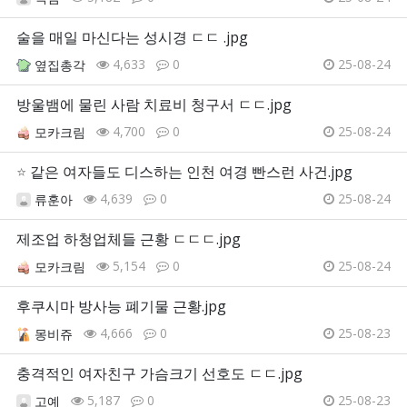
술을 매일 마신다는 성시경 ㄷㄷ .jpg
4,633
0
25-08-24
옆집총각
방울뱀에 물린 사람 치료비 청구서 ㄷㄷ.jpg
4,700
0
25-08-24
모카크림
⭐
같은 여자들도 디스하는 인천 여경 빤스런 사건.jpg
4,639
0
25-08-24
류훈아
제조업 하청업체들 근황 ㄷㄷㄷ.jpg
5,154
0
25-08-24
모카크림
후쿠시마 방사능 폐기물 근황.jpg
4,666
0
25-08-23
몽비쥬
충격적인 여자친구 가슴크기 선호도 ㄷㄷ.jpg
5,187
0
25-08-23
고예