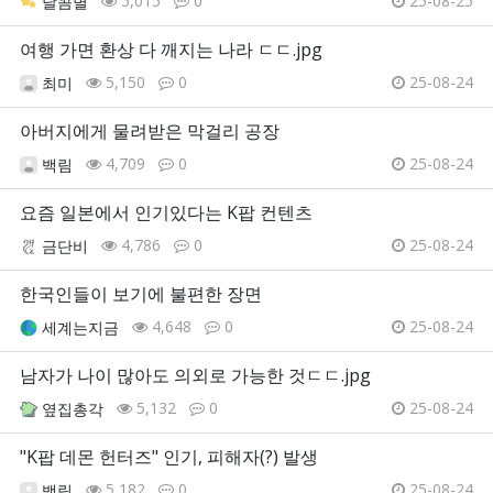
5,015
0
25-08-25
달콤별
여행 가면 환상 다 깨지는 나라 ㄷㄷ.jpg
5,150
0
25-08-24
최미
아버지에게 물려받은 막걸리 공장
4,709
0
25-08-24
백림
요즘 일본에서 인기있다는 K팝 컨텐츠
4,786
0
25-08-24
금단비
한국인들이 보기에 불편한 장면
4,648
0
25-08-24
세계는지금
남자가 나이 많아도 의외로 가능한 것ㄷㄷ.jpg
5,132
0
25-08-24
옆집총각
"K팝 데몬 헌터즈" 인기, 피해자(?) 발생
5,182
0
25-08-24
백림