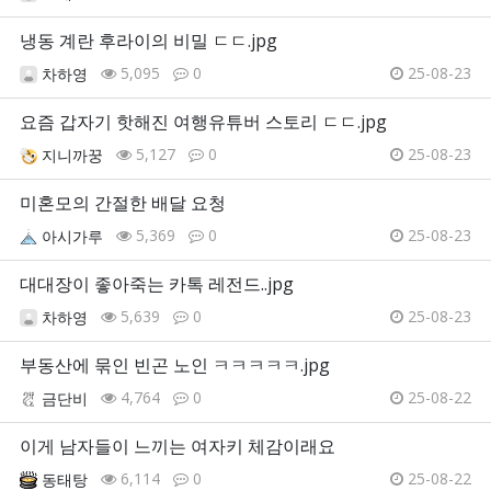
냉동 계란 후라이의 비밀 ㄷㄷ.jpg
5,095
0
25-08-23
차하영
요즘 갑자기 핫해진 여행유튜버 스토리 ㄷㄷ.jpg
5,127
0
25-08-23
지니까꿍
미혼모의 간절한 배달 요청
5,369
0
25-08-23
아시가루
대대장이 좋아죽는 카톡 레전드..jpg
5,639
0
25-08-23
차하영
부동산에 묶인 빈곤 노인 ㅋㅋㅋㅋㅋ.jpg
4,764
0
25-08-22
금단비
이게 남자들이 느끼는 여자키 체감이래요
6,114
0
25-08-22
동태탕