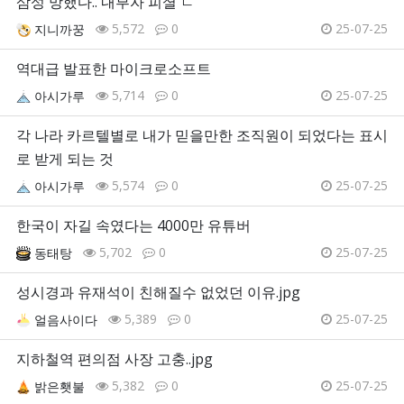
삼성 망했다.. 내부자 피셜 ㄷ
5,572
0
25-07-25
지니까꿍
역대급 발표한 마이크로소프트
5,714
0
25-07-25
아시가루
각 나라 카르텔별로 내가 믿을만한 조직원이 되었다는 표시
로 받게 되는 것
5,574
0
25-07-25
아시가루
한국이 자길 속였다는 4000만 유튜버
5,702
0
25-07-25
동태탕
성시경과 유재석이 친해질수 없었던 이유.jpg
5,389
0
25-07-25
얼음사이다
지하철역 편의점 사장 고충..jpg
5,382
0
25-07-25
밝은횃불