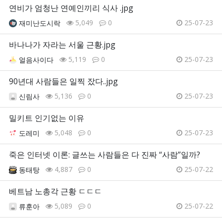
연비가 엄청난 연예인끼리 식사 .jpg
5,049
0
25-07-23
재미난도시락
바나나가 자라는 서울 근황.jpg
5,119
0
25-07-23
얼음사이다
90년대 사람들은 일찍 잤다..jpg
5,136
0
25-07-23
신림사
밀키트 인기없는 이유
5,048
0
25-07-23
도레미
죽은 인터넷 이론: 글쓰는 사람들은 다 진짜 “사람”일까?
4,887
0
25-07-22
동태탕
베트남 노총각 근황 ㄷㄷㄷ
5,089
0
25-07-22
류훈아