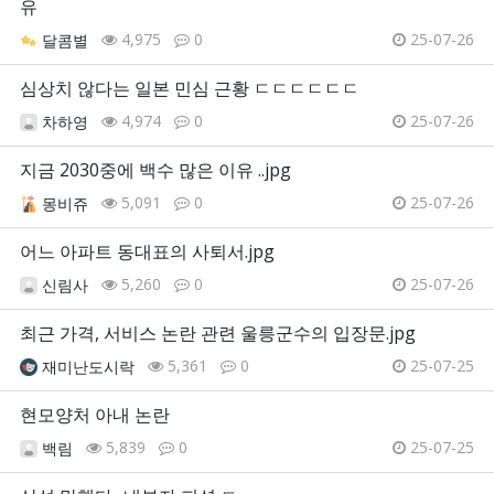
유
4,975
0
25-07-26
달콤별
심상치 않다는 일본 민심 근황 ㄷㄷㄷㄷㄷㄷ
4,974
0
25-07-26
차하영
지금 2030중에 백수 많은 이유 ..jpg
5,091
0
25-07-26
몽비쥬
어느 아파트 동대표의 사퇴서.jpg
5,260
0
25-07-26
신림사
최근 가격, 서비스 논란 관련 울릉군수의 입장문.jpg
5,361
0
25-07-25
재미난도시락
현모양처 아내 논란
5,839
0
25-07-25
백림