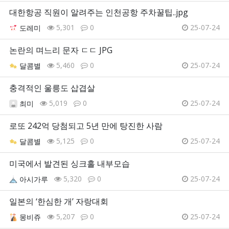
대한항공 직원이 알려주는 인천공항 주차꿀팁..jpg
5,301
0
25-07-24
도레미
논란의 며느리 문자 ㄷㄷ JPG
5,460
0
25-07-24
달콤별
충격적인 울릉도 삽겹살
5,019
0
25-07-24
최미
로또 242억 당첨되고 5년 만에 탕진한 사람
5,125
0
25-07-24
달콤별
미국에서 발견된 싱크홀 내부모습
5,320
0
25-07-24
아시가루
일본의 ‘한심한 개’ 자랑대회
5,207
0
25-07-24
몽비쥬