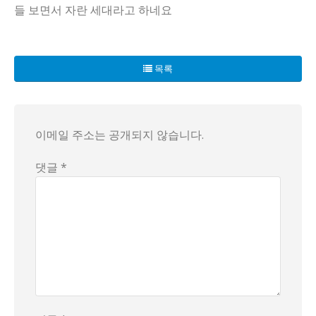
들 보면서 자란 세대라고 하네요
일본에서는 젊은 세대들이 선진국으로 여겨졌던 시대의 환상을 
어떤 사람들은 일본의 경제 침체가 치안에도 부정적인 영향을 미
목록
더욱 흥미로운 것은, 1995년 이후 태어난 밀레니얼 세대는
이렇게 불안정한 사회 속에서, 일본은 프리터족이라는 단기 일
과거의 영광을 잃고 날리지! Knowledge가 아닌, 치명적
이메일 주소는 공개되지 않습니다.
댓글 *