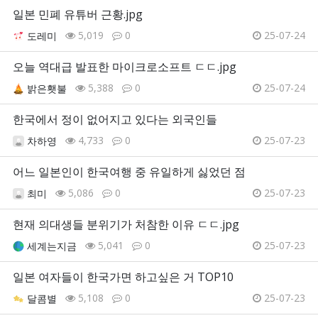
일본 민폐 유튜버 근황.jpg
5,019
0
25-07-24
도레미
오늘 역대급 발표한 마이크로소프트 ㄷㄷ.jpg
5,388
0
25-07-24
밝은횃불
한국에서 정이 없어지고 있다는 외국인들
4,733
0
25-07-23
차하영
어느 일본인이 한국여행 중 유일하게 싫었던 점
5,086
0
25-07-23
최미
현재 의대생들 분위기가 처참한 이유 ㄷㄷ.jpg
5,041
0
25-07-23
세계는지금
일본 여자들이 한국가면 하고싶은 거 TOP10
5,108
0
25-07-23
달콤별