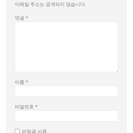
이메일 주소는 공개되지 않습니다.
댓글 *
이름 *
비밀번호 *
비밀글 사용