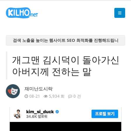
검색 노출을 높이는 웹사이트 SEO 최적화를 진행해드립니
다
검색 노출을 높이는 웹사이트 SEO 최적화를 진행해드립니
개그맨 김시덕이 돌아가신
다
아버지께 전하는 말
검색 노출을 높이는 웹사이트 SEO 최적화를 진행해드립니
다
검색 노출을 높이는 웹사이트 SEO 최적화를 진행해드립니
재미난도시락
다
08-21
5,934 회
0 건
검색 노출을 높이는 웹사이트 SEO 최적화를 진행해드립니
다