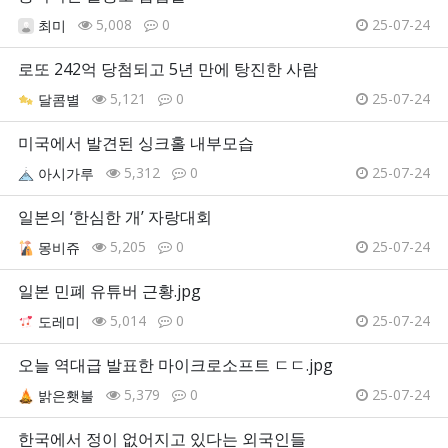
5,008
0
25-07-24
최미
로또 242억 당첨되고 5년 만에 탕진한 사람
5,121
0
25-07-24
달콤별
미국에서 발견된 싱크홀 내부모습
5,312
0
25-07-24
아시가루
일본의 ‘한심한 개’ 자랑대회
5,205
0
25-07-24
몽비쥬
일본 민폐 유튜버 근황.jpg
5,014
0
25-07-24
도레미
오늘 역대급 발표한 마이크로소프트 ㄷㄷ.jpg
5,379
0
25-07-24
밝은횃불
한국에서 정이 없어지고 있다는 외국인들