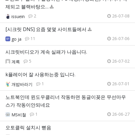
제되고 블랙바탕으…
2
26-07-08
issuein
[시크릿 DNS] 요즘 몇몇 사이트들에서
11
26-07-06
go ja
시크릿비디오가 계속 실패가 나옵니다.
5
26-07-02
계륵
k플레이어 잘 사용하는중 입니다.
1
26-07-01
개밥바라기
노트북인데 윈도우클리너 작동하면 동글이꽂은 무선마우
스가 작동이안되네요
1
26-06-27
MS비철
오토클릭 설치시 뻗음