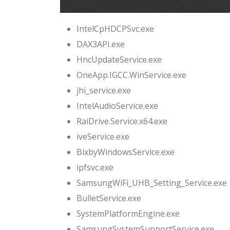
IntelCpHDCPSvc.exe
DAX3API.exe
HncUpdateService.exe
OneApp.IGCC.WinService.exe
jhi_service.exe
IntelAudioService.exe
RaiDrive.Service.x64.exe
iveService.exe
BixbyWindowsService.exe
ipfsvc.exe
SamsungWiFi_UHB_Setting_Service.exe
BulletService.exe
SystemPlatformEngine.exe
SamsungSystemSupportService.exe