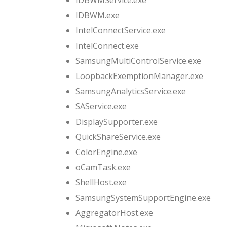
IDBWMService.exe
IDBWM.exe
IntelConnectService.exe
IntelConnect.exe
SamsungMultiControlService.exe
LoopbackExemptionManager.exe
SamsungAnalyticsService.exe
SAService.exe
DisplaySupporter.exe
QuickShareService.exe
ColorEngine.exe
oCamTask.exe
ShellHost.exe
SamsungSystemSupportEngine.exe
AggregatorHost.exe