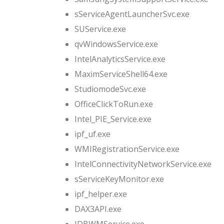
sServiceAgentLauncherSvc.exe
SUService.exe
qvWindowsService.exe
IntelAnalyticsService.exe
MaximServiceShell64.exe
StudiomodeSvc.exe
OfficeClickToRun.exe
Intel_PIE_Service.exe
ipf_uf.exe
WMIRegistrationService.exe
IntelConnectivityNetworkService.exe
sServiceKeyMonitor.exe
ipf_helper.exe
DAX3API.exe