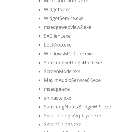
Microsoft.Notes.exe
Widgets.exe
WidgetService.exe
msedgewebview2.exe
SAClient.exe
LockApp.exe
WindowsMCFCore.exe
SamsungSettingsHost.exe
ScreenMode.exe
MaximAudioService64.exe
msedge.exe
snipaste.exe
SamsungNotesBridgeWPF.exe
SmartThingsAVplayer.exe
SmartThings.exe