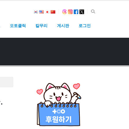
고
오토클릭
칼무리
게시판
로그인
.