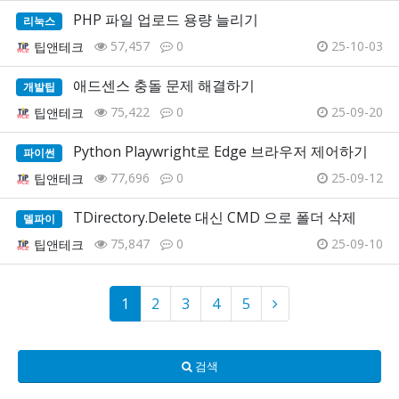
PHP 파일 업로드 용량 늘리기
리눅스
57,457
0
25-10-03
팁앤테크
애드센스 충돌 문제 해결하기
개발팁
75,422
0
25-09-20
팁앤테크
Python Playwright로 Edge 브라우저 제어하기
파이썬
77,696
0
25-09-12
팁앤테크
TDirectory.Delete 대신 CMD 으로 폴더 삭제
델파이
75,847
0
25-09-10
팁앤테크
1
2
3
4
5
검색