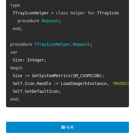
type
 TTrayIconHelper = 
class
helper
for
 TTrayIcon

procedure
Repaint
;
end
;

procedure
TTrayIconHelper
.
Repaint
;
var
begin
 Size := GetSystemMetrics(SM_CXSMICON);

 Self.Icon.Handle := LoadImage(hInstance, 
'MAINICON
end
;
목록