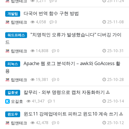
3,211
0
25-11-24
팁앤테크
다국어 번역 함수 구현 방법
개발팁
4,058
0
25-11-08
팁앤테크
"치명적인 오류가 발생했습니다" 디버깅 가이
워드프레스
드
14,808
0
25-10-31
팁앤테크
Apache 웹 로그 분석하기 – awk와 GoAccess 활
리눅스
용
19,381
0
25-10-28
팁앤테크
칼무리 - 외부 명령으로 캡처 자동화하기
길호넷
41,347
1
25-10-14
오길호
윈도11 강제업데이트 피하고 윈도10 계속 쓰기
윈도우
42,478
0
25-10-12
팁앤테크