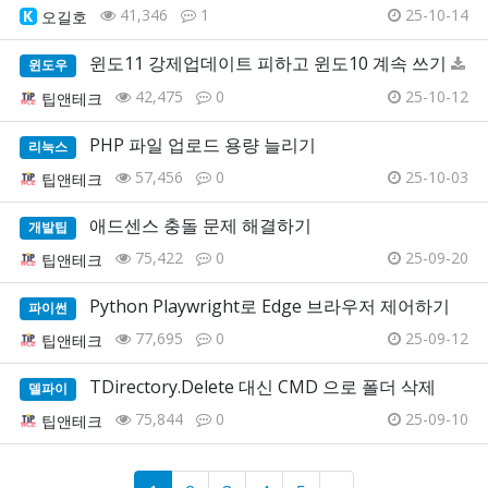
41,346
1
25-10-14
오길호
윈도11 강제업데이트 피하고 윈도10 계속 쓰기
윈도우
42,475
0
25-10-12
팁앤테크
PHP 파일 업로드 용량 늘리기
리눅스
57,456
0
25-10-03
팁앤테크
애드센스 충돌 문제 해결하기
개발팁
75,422
0
25-09-20
팁앤테크
Python Playwright로 Edge 브라우저 제어하기
파이썬
77,695
0
25-09-12
팁앤테크
TDirectory.Delete 대신 CMD 으로 폴더 삭제
델파이
75,844
0
25-09-10
팁앤테크