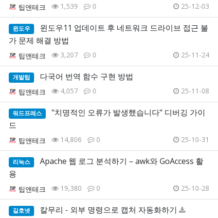
1,539
0
25-12-03
팁앤테크
윈도우11 업데이트 후 네트워크 드라이브 접근 불
윈도우
가 문제 해결 방법
3,207
0
25-11-24
팁앤테크
다국어 번역 함수 구현 방법
개발팁
4,057
0
25-11-08
팁앤테크
"치명적인 오류가 발생했습니다" 디버깅 가이
워드프레스
드
14,806
0
25-10-31
팁앤테크
Apache 웹 로그 분석하기 – awk와 GoAccess 활
리눅스
용
19,380
0
25-10-28
팁앤테크
칼무리 - 외부 명령으로 캡처 자동화하기
길호넷