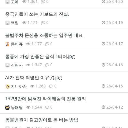
1,361
0
26-04-20
고예
중국인들이 쓰는 키보드의 진실.
1,121
0
26-04-19
백림
불법주차 문신충 조롱하는 입주민 대표
1,177
0
26-04-17
몽비쥬
통풍에 가장 안좋은 음식 1티어.jpg
1,347
0
26-04-16
신림사
AI가 진짜 혁명인 이유(?).jpg
1,268
0
26-04-15
지니까꿍
132년만에 밝혀진 타이레놀의 진통 원리
1,544
0
26-04-12
동태탕
동물병원이 길고양이로 돈 버는 방법