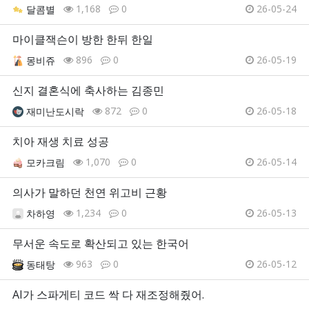
1,168
0
26-05-24
달콤별
마이클잭슨이 방한 한뒤 한일
896
0
26-05-19
몽비쥬
신지 결혼식에 축사하는 김종민
872
0
26-05-18
재미난도시락
치아 재생 치료 성공
1,070
0
26-05-14
모카크림
의사가 말하던 천연 위고비 근황
1,234
0
26-05-13
차하영
무서운 속도로 확산되고 있는 한국어
963
0
26-05-12
동태탕
AI가 스파게티 코드 싹 다 재조정해줬어.