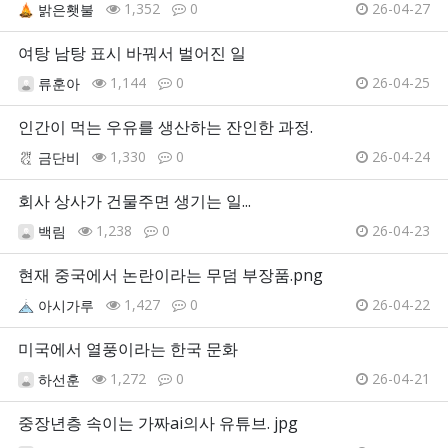
1,352
0
26-04-27
밝은횃불
여탕 남탕 표시 바꿔서 벌어진 일
1,144
0
26-04-25
류훈아
인간이 먹는 우유를 생산하는 잔인한 과정.
1,330
0
26-04-24
금단비
회사 상사가 건물주면 생기는 일...
1,238
0
26-04-23
백림
현재 중국에서 논란이라는 무덤 부장품.png
1,427
0
26-04-22
아시가루
미국에서 열풍이라는 한국 문화
1,272
0
26-04-21
하선훈
중장년층 속이는 가짜ai의사 유튜브. jpg