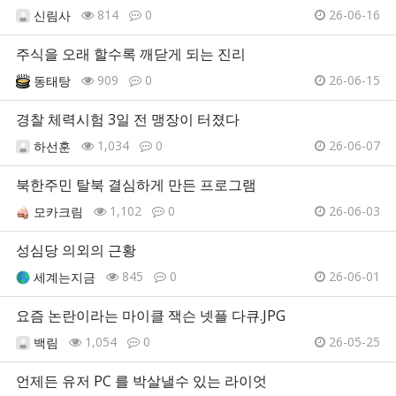
814
0
26-06-16
신림사
주식을 오래 할수록 깨닫게 되는 진리
909
0
26-06-15
동태탕
경찰 체력시험 3일 전 맹장이 터졌다
1,034
0
26-06-07
하선훈
북한주민 탈북 결심하게 만든 프로그램
1,102
0
26-06-03
모카크림
성심당 의외의 근황
845
0
26-06-01
세계는지금
요즘 논란이라는 마이클 잭슨 넷플 다큐.JPG
1,054
0
26-05-25
백림
언제든 유저 PC 를 박살낼수 있는 라이엇