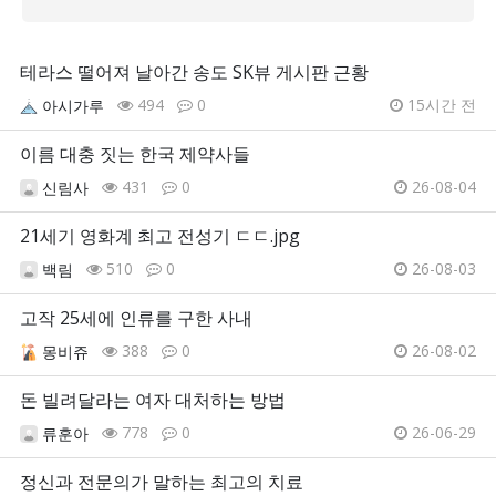
테라스 떨어져 날아간 송도 SK뷰 게시판 근황
494
0
15시간 전
아시가루
이름 대충 짓는 한국 제약사들
431
0
26-08-04
신림사
21세기 영화계 최고 전성기 ㄷㄷ.jpg
510
0
26-08-03
백림
고작 25세에 인류를 구한 사내
388
0
26-08-02
몽비쥬
돈 빌려달라는 여자 대처하는 방법
778
0
26-06-29
류훈아
정신과 전문의가 말하는 최고의 치료