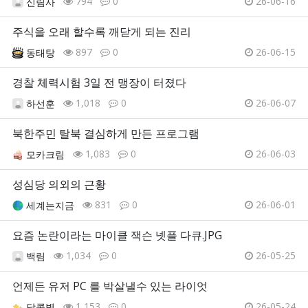
794
0
26-06-16
신림사
주식을 오래 할수록 깨닫게 되는 진리
897
0
26-06-15
동태탕
경찰 체력시험 3일 전 맹장이 터졌다
1,018
0
26-06-07
하선훈
북한주민 탈북 결심하게 만든 프로그램
1,083
0
26-06-03
모카크림
성심당 의외의 근황
831
0
26-06-01
세계는지금
요즘 논란이라는 마이클 잭슨 넷플 다큐.JPG
1,034
0
26-05-25
백림
언제든 유저 PC 를 박살낼수 있는 라이엇
1,153
0
26-05-24
달콤별