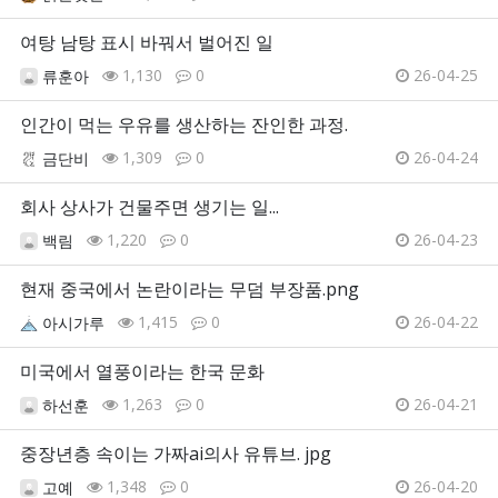
여탕 남탕 표시 바꿔서 벌어진 일
1,130
0
26-04-25
류훈아
인간이 먹는 우유를 생산하는 잔인한 과정.
1,309
0
26-04-24
금단비
회사 상사가 건물주면 생기는 일...
1,220
0
26-04-23
백림
현재 중국에서 논란이라는 무덤 부장품.png
1,415
0
26-04-22
아시가루
미국에서 열풍이라는 한국 문화
1,263
0
26-04-21
하선훈
중장년층 속이는 가짜ai의사 유튜브. jpg
1,348
0
26-04-20
고예