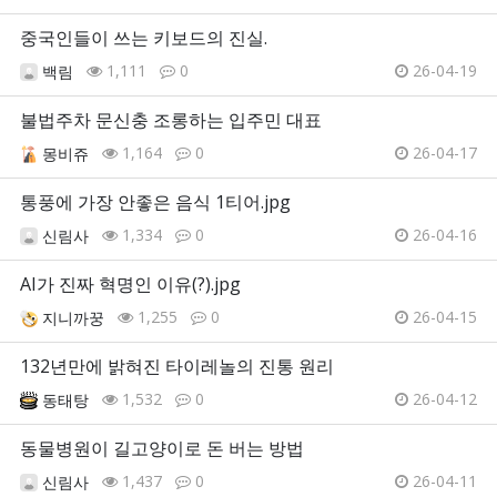
중국인들이 쓰는 키보드의 진실.
1,111
0
26-04-19
백림
불법주차 문신충 조롱하는 입주민 대표
1,164
0
26-04-17
몽비쥬
통풍에 가장 안좋은 음식 1티어.jpg
1,334
0
26-04-16
신림사
AI가 진짜 혁명인 이유(?).jpg
1,255
0
26-04-15
지니까꿍
132년만에 밝혀진 타이레놀의 진통 원리
1,532
0
26-04-12
동태탕
동물병원이 길고양이로 돈 버는 방법
1,437
0
26-04-11
신림사