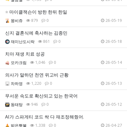
⭐
마이클잭슨이 방한 한뒤 한일
879
0
26-05-19
몽비쥬
신지 결혼식에 축사하는 김종민
861
0
26-05-18
재미난도시락
치아 재생 치료 성공
1,046
0
26-05-14
모카크림
의사가 말하던 천연 위고비 근황
1,220
0
26-05-13
차하영
무서운 속도로 확산되고 있는 한국어
946
0
26-05-12
동태탕
AI가 스파게티 코드 싹 다 재조정해줬어.
1,338
0
26-04-27
밝은횃불