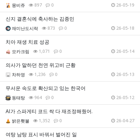
897
0
26-05-19
몽비쥬
신지 결혼식에 축사하는 김종민
873
0
26-05-18
재미난도시락
치아 재생 치료 성공
1,071
0
26-05-14
모카크림
의사가 말하던 천연 위고비 근황
1,236
0
26-05-13
차하영
무서운 속도로 확산되고 있는 한국어
964
0
26-05-12
동태탕
AI가 스파게티 코드 싹 다 재조정해줬어.
1,352
0
26-04-27
밝은횃불
여탕 남탕 표시 바꿔서 벌어진 일