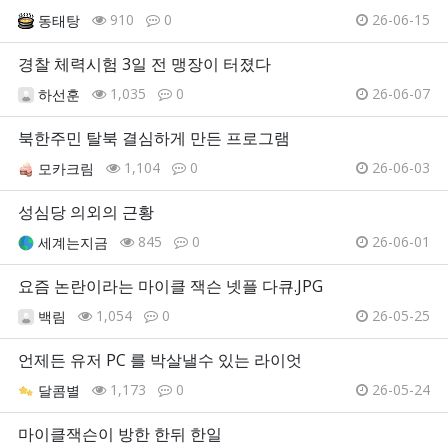
910
0
26-06-15
동태탕
경찰 체력시험 3일 전 맹장이 터졌다
1,035
0
26-06-07
하선훈
북한주민 탈북 결심하게 만든 프로그램
1,104
0
26-06-03
모카크림
성심당 의외의 근황
845
0
26-06-01
세계는지금
요즘 논란이라는 마이클 잭슨 넷플 다큐.JPG
1,054
0
26-05-25
백림
언제든 유저 PC 를 박살낼수 있는 라이엇
1,173
0
26-05-24
달콤별
마이클잭슨이 방한 한뒤 한일