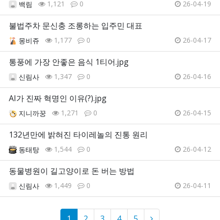
1,121
0
26-04-19
백림
불법주차 문신충 조롱하는 입주민 대표
1,177
0
26-04-17
몽비쥬
통풍에 가장 안좋은 음식 1티어.jpg
1,347
0
26-04-16
신림사
AI가 진짜 혁명인 이유(?).jpg
1,271
0
26-04-15
지니까꿍
132년만에 밝혀진 타이레놀의 진통 원리
1,544
0
26-04-12
동태탕
동물병원이 길고양이로 돈 버는 방법
1,449
0
26-04-11
신림사
1
2
3
4
5