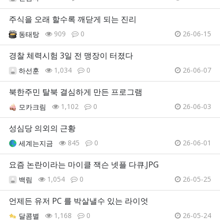
주식을 오래 할수록 깨닫게 되는 진리
909
0
26-06-15
동태탕
경찰 체력시험 3일 전 맹장이 터졌다
1,034
0
26-06-07
하선훈
북한주민 탈북 결심하게 만든 프로그램
1,102
0
26-06-03
모카크림
성심당 의외의 근황
845
0
26-06-01
세계는지금
요즘 논란이라는 마이클 잭슨 넷플 다큐.JPG
1,054
0
26-05-25
백림
언제든 유저 PC 를 박살낼수 있는 라이엇
1,168
0
26-05-24
달콤별