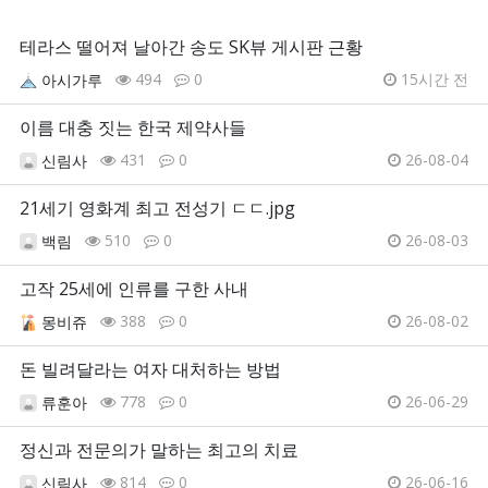
테라스 떨어져 날아간 송도 SK뷰 게시판 근황
494
0
15시간 전
아시가루
이름 대충 짓는 한국 제약사들
431
0
26-08-04
신림사
21세기 영화계 최고 전성기 ㄷㄷ.jpg
510
0
26-08-03
백림
고작 25세에 인류를 구한 사내
388
0
26-08-02
몽비쥬
돈 빌려달라는 여자 대처하는 방법
778
0
26-06-29
류훈아
정신과 전문의가 말하는 최고의 치료
814
0
26-06-16
신림사