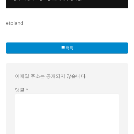
etoland
최근 한 논평에서 20대 여성들이 직장 상사를 ‘오빠’라 부르
호칭은 거리감을 결정하는 신호이자, 합의의 시작점입니다. “
목록
과거에는 윗사람이 “오빠”라고 불러주면 그게 예의였고 분위
이 변화의 파장은 크게 두 갈래로 보입니다. 한편으로는 서로
여기서 중요한 건, 호칭을 고르는 방식이 아니라 맥락과 합의입
독자는 어떤 관점으로 이 논의를 바라보나요? 그냥 편한 관계를
이메일 주소는 공개되지 않습니다.
댓글 *