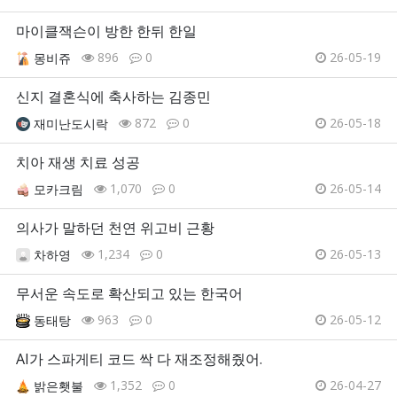
마이클잭슨이 방한 한뒤 한일
896
0
26-05-19
몽비쥬
신지 결혼식에 축사하는 김종민
872
0
26-05-18
재미난도시락
치아 재생 치료 성공
1,070
0
26-05-14
모카크림
의사가 말하던 천연 위고비 근황
1,234
0
26-05-13
차하영
무서운 속도로 확산되고 있는 한국어
963
0
26-05-12
동태탕
AI가 스파게티 코드 싹 다 재조정해줬어.
1,352
0
26-04-27
밝은횃불