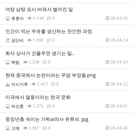
여탕 남탕 표시 바꿔서 벌어진 일
1,144
0
26-04-25
류훈아
인간이 먹는 우유를 생산하는 잔인한 과정.
1,330
0
26-04-24
금단비
회사 상사가 건물주면 생기는 일...
1,238
0
26-04-23
백림
현재 중국에서 논란이라는 무덤 부장품.png
1,427
0
26-04-22
아시가루
미국에서 열풍이라는 한국 문화
1,272
0
26-04-21
하선훈
중장년층 속이는 가짜ai의사 유튜브. jpg
1,361
0
26-04-20
고예