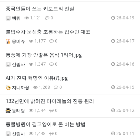
중국인들이 쓰는 키보드의 진실.
1,121
0
26-04-19
백림
불법주차 문신충 조롱하는 입주민 대표
1,177
0
26-04-17
몽비쥬
통풍에 가장 안좋은 음식 1티어.jpg
1,347
0
26-04-16
신림사
AI가 진짜 혁명인 이유(?).jpg
1,268
0
26-04-15
지니까꿍
132년만에 밝혀진 타이레놀의 진통 원리
1,544
0
26-04-12
동태탕
동물병원이 길고양이로 돈 버는 방법
1,448
0
26-04-11
신림사