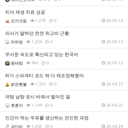
치아 재생 치료 성공
1,070
0
26-05-14
모카크림
의사가 말하던 천연 위고비 근황
1,234
0
26-05-13
차하영
무서운 속도로 확산되고 있는 한국어
963
0
26-05-12
동태탕
AI가 스파게티 코드 싹 다 재조정해줬어.
1,352
0
26-04-27
밝은횃불
여탕 남탕 표시 바꿔서 벌어진 일
1,144
0
26-04-25
류훈아
인간이 먹는 우유를 생산하는 잔인한 과정.
1,330
0
26-04-24
금단비