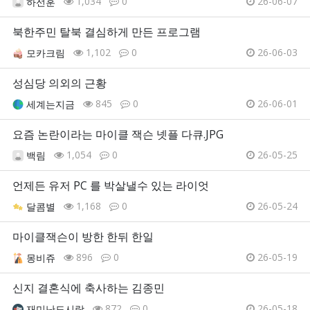
1,034
0
26-06-07
하선훈
북한주민 탈북 결심하게 만든 프로그램
1,102
0
26-06-03
모카크림
성심당 의외의 근황
845
0
26-06-01
세계는지금
요즘 논란이라는 마이클 잭슨 넷플 다큐.JPG
1,054
0
26-05-25
백림
언제든 유저 PC 를 박살낼수 있는 라이엇
1,168
0
26-05-24
달콤별
마이클잭슨이 방한 한뒤 한일
896
0
26-05-19
몽비쥬
신지 결혼식에 축사하는 김종민
872
0
26-05-18
재미난도시락