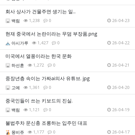
회사 상사가 건물주면 생기는 일...
1,238
0
26-04-23
백림
현재 중국에서 논란이라는 무덤 부장품.png
1,427
0
26-04-22
아시가루
미국에서 열풍이라는 한국 문화
1,272
0
26-04-21
하선훈
중장년층 속이는 가짜ai의사 유튜브. jpg
1,361
0
26-04-20
고예
중국인들이 쓰는 키보드의 진실.
1,121
0
26-04-19
백림
불법주차 문신충 조롱하는 입주민 대표
1,177
0
26-04-17
몽비쥬