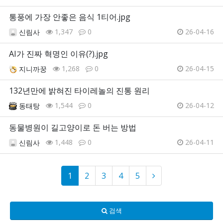
통풍에 가장 안좋은 음식 1티어.jpg
1,347
0
26-04-16
신림사
AI가 진짜 혁명인 이유(?).jpg
1,268
0
26-04-15
지니까꿍
132년만에 밝혀진 타이레놀의 진통 원리
1,544
0
26-04-12
동태탕
동물병원이 길고양이로 돈 버는 방법
1,448
0
26-04-11
신림사
1
2
3
4
5
검색