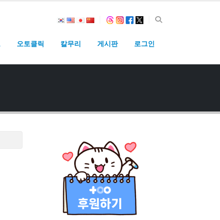
고
오토클릭
칼무리
게시판
로그인